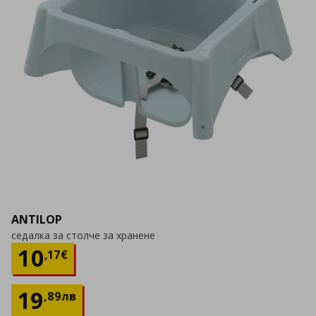
ANTILOP
седалка за столче за хранене
Цена
10,17 €
10
,
17
€
19
,
89
лв