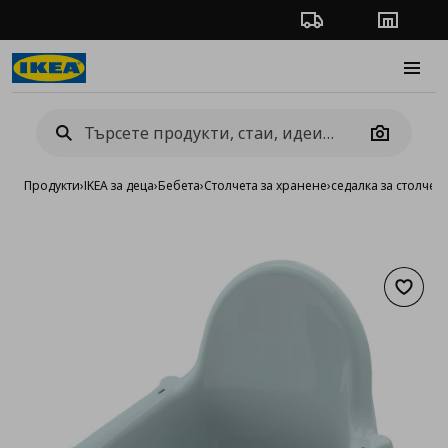
Проследяване на п
Магази
Burge
Camera
Продукти
›
IKEA за деца
›
Бебета
›
Столчета за хранене
›
седалка за столче 
Добав