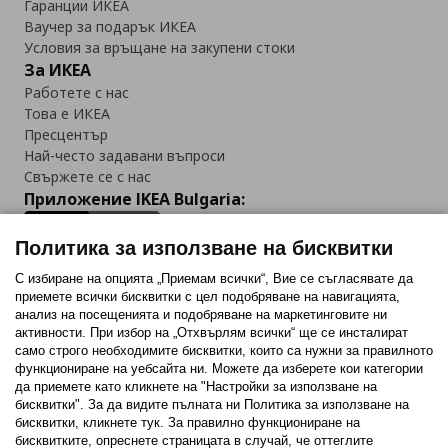
Гаранции ИКЕА
Ваучер за подарък ИКЕА
Условия за връщане на закупени стоки
За ИКЕА
Работете с нас
Това е ИКЕА
Пресцентър
Най-често задавани въпроси
Свържете се с нас
Приложение IKEA Bulgaria:
Политика за използване на бисквитки
С избиране на опцията „Приемам всички“, Вие се съгласявате да
приемете всички бисквитки с цел подобряване на навигацията,
Последвайте ни:
анализ на посещенията и подобряване на маркетинговите ни
активности. При избор на „Отхвърлям всички“ ще се инсталират
Facebook
Twitter
Youtube
Pinterest
Instagram
само строго необходимитe бисквитки, които са нужни за правилното
функциониране на уебсайта ни. Можете да изберете кои категории
да приемете като кликнете на "Настройки за използване на
бисквитки". За да видите пълната ни Политика за използване на
бисквитки, кликнете тук. За правилно функциониране на
бисквитките, опреснете страницата в случай, че оттеглите