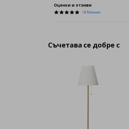
Оценки и отзиви
5.0
18 Мнения
star
rating
Съчетава се добре с