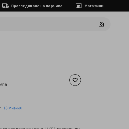
Проследяване на поръчка
Магазини
Camera
Добави към списъка с люб
ампа
а
20,40 €
5.0
18 Мнения
star
rating
а се продава отделно. ИКЕА препоръчва