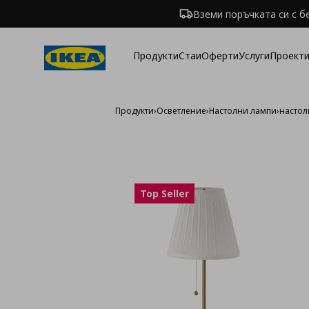
Вземи поръчката си с б
Продукти
Стаи
Оферти
Услуги
Проекти
Продукти
›
Осветление
›
Настолни лампи
›
настол
Top Seller