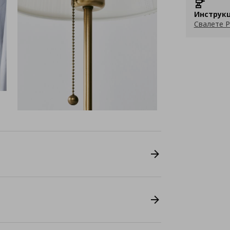
Инструкц
Свалете P