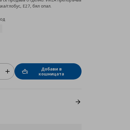
ка/глобус, E27, бял опал.
код
Добави в
кошницата