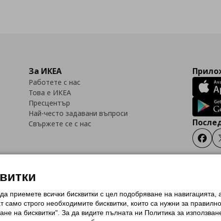
За ИКЕА
Прилож
Работете с нас
Това е ИКЕА
Пресцентър
Най-често задавани въпроси
Послед
Свържете се с нас
Faceb
квитки
 да приемете всички бисквитки с цел подобряване на навигацията,
тки (Cookies)
Избор на настройки за използване на бисквитки
Условия за п
ат само строго необходимитe бисквитки, които са нужни за правилн
Политика за защита на личните данни на ikea.bg
Общи условия на програма
ане на бисквитки". За да видите пълната ни Политика за използван
и на програма IKEA Family