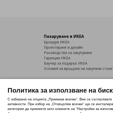
Пазаруване в ИКЕА
Брошури ИКЕА
Проектиране и дизайн
Ръководства за закупуване
Гаранции ИКЕА
Ваучер за подарък ИКЕА
Условия за връщане на закупени стоки
Политика за използване на бис
С избиране на опцията „Приемам всички“, Вие се съгласявате
Политика за използване на бискви
активности. При избор на „Отхвърлям всички“ ще се инсталир
Обща политика за личните данни
категории да приемете като кликнете на "Настройки за използв
Политика за защита на лични данн