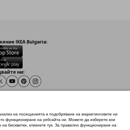
ение IKEA Bulgaria:
вайте ни:
ook
Twitter
Youtube
Pinterest
Instagram
 анализ на посещенията и подобряване на маркетинговите ни
олзване на ikea.bg
ото функциониране на уебсайта ни. Можете да изберете кои
 IKEA Family
е на бисквитки, кликнете тук. За правилно функциониране на