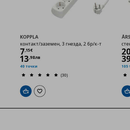
KOPPLA
ÅR
контакт/заземен, 3 гнезда, 2 бр/к-т
сте
Цена
7,15 €
Ц
7
2
,
15
€
13
3
,
98
лв
40 точки
105
(30)
Добави в кошницата
Добави към списъка с любими
Д