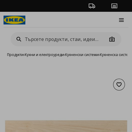
Проследяване на п
Магази
Burge
Camera
Продукти
›
Кухни и електроуреди
›
Кухненски системи
›
Кухненска систе
Добав