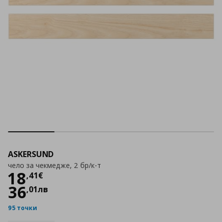
ASKERSUND
чело за чекмедже, 2 бр/к-т
Цена
18,41 €
18
,
41
€
36
,
01
лв
95 точки