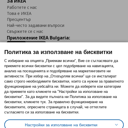
За ИКЕА
Работете с нас
Това е ИКЕА
Пресцентър
Най-често задавани въпроси
Свържете се с нас
Приложение IKEA Bulgaria:
Политика за използване на бисквитки
С избиране на опцията „Приемам всички“, Вие се съгласявате да
приемете всички бисквитки с цел подобряване на навигацията,
Последвайте ни:
анализ на посещенията и подобряване на маркетинговите ни
активности. При избор на „Отхвърлям всички“ ще се инсталират
Facebook
Twitter
Youtube
Pinterest
Instagram
само строго необходимитe бисквитки, които са нужни за правилното
функциониране на уебсайта ни. Можете да изберете кои категории
да приемете като кликнете на "Настройки за използване на
бисквитки". За да видите пълната ни Политика за използване на
бисквитки, кликнете тук. За правилно функциониране на
бисквитките, опреснете страницата в случай, че оттеглите
съгласието си за използване на бисквитки.
Политика за използване на бисквитки (Cookies)
Избор на настройки за използване на бисквитки
Настройки за използване на бисквитки
Условия за ползване на ikea.bg
Обща политика за личните данни