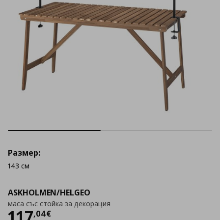
Размер:
143 см
ASKHOLMEN/HELGEO
маса със стойка за декорация
Цена
117,04 €
117
,
04
€