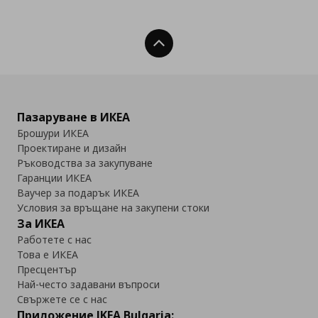
Нагоре
Пазаруване в ИКЕА
Брошури ИКЕА
Проектиране и дизайн
Ръководства за закупуване
Гаранции ИКЕА
Ваучер за подарък ИКЕА
Условия за връщане на закупени стоки
За ИКЕА
Работете с нас
Това е ИКЕА
Пресцентър
Най-често задавани въпроси
Свържете се с нас
Приложение IKEA Bulgaria: