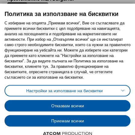
Политика за използване на бисквитки
С избиране на опцията „Приемам всички“, Вие се съгласявате да
приемете всички бисквитки с цел подобряване на навигацията,
Последвайте ни:
анализ на посещенията и подобряване на маркетинговите ни
активности. При избор на „Отхвърлям всички“ ще се инсталират
Facebook
Twitter
Youtube
Pinterest
Instagram
само строго необходимитe бисквитки, които са нужни за правилното
функциониране на уебсайта ни. Можете да изберете кои категории
да приемете като кликнете на "Настройки за използване на
бисквитки". За да видите пълната ни Политика за използване на
бисквитки, кликнете тук. За правилно функциониране на
бисквитките, опреснете страницата в случай, че оттеглите
съгласието си за използване на бисквитки.
Политика за използване на бисквитки (Cookies)
Избор на настройки за използване на бисквитки
Настройки за използване на бисквитки
Условия за ползване на ikea.bg
Обща политика за личните данни
Политика за защита на личните данни на ikea.bg
Общи условия на програма IKEA Family
Отказвам всички
Политика за защита на лични данни на програма IKEA Family
Приемам всички
© Inter-IKEA Systems B.V. 1999 - 2025