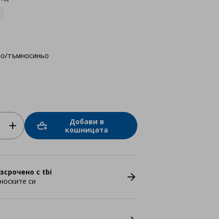
о/тъмносиньо
Добави в
кошницата
зсрочено с tbi
носките си