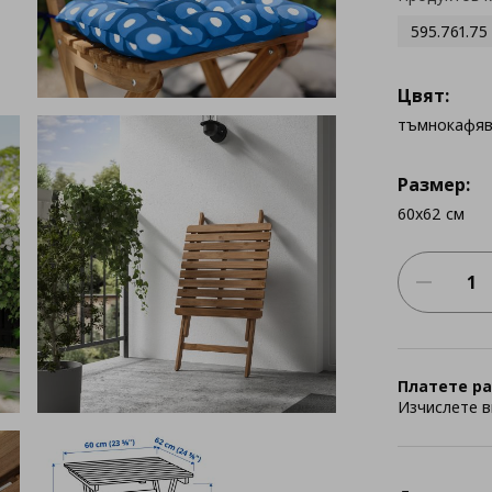
595.761.75
Цвят:
тъмнокафяв
Размер:
60x62 см
Платете ра
Изчислете в