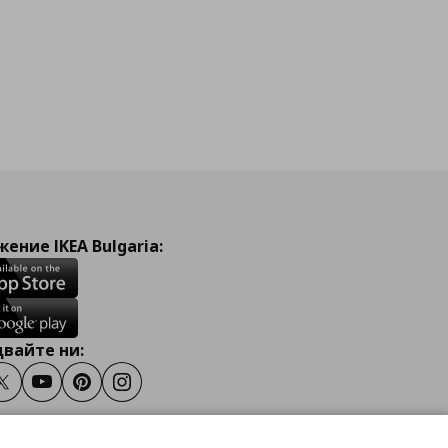
ение IKEA Bulgaria:
вайте ни:
ook
Twitter
Youtube
Pinterest
Instagram