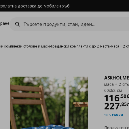
езплатна доставка до мобилен хъб
ране
ки комплекти столове и маси
›
Градински комплекти с до 2 места
›
маса + 2 с
ASKHOLM
маса + 2 сгъ
60x62 см
Цен
116
,
50
227
,
85
585 точки
Продуктов 