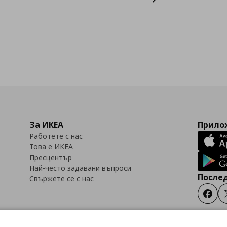
За ИКЕА
Прилож
Работете с нас
Това е ИКЕА
Пресцентър
Най-често задавани въпроси
Послед
Свържете се с нас
Faceb