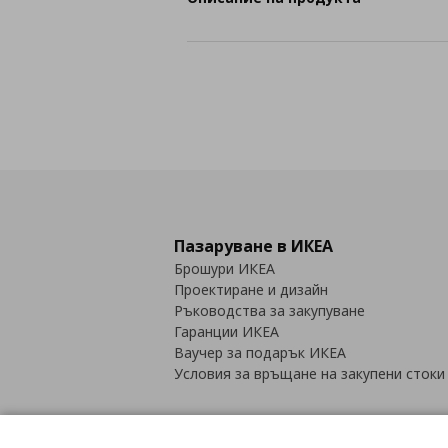
Пазаруване в ИКЕА
Брошури ИКЕА
Проектиране и дизайн
Ръководства за закупуване
Гаранции ИКЕА
Ваучер за подарък ИКЕА
Условия за връщане на закупени стоки