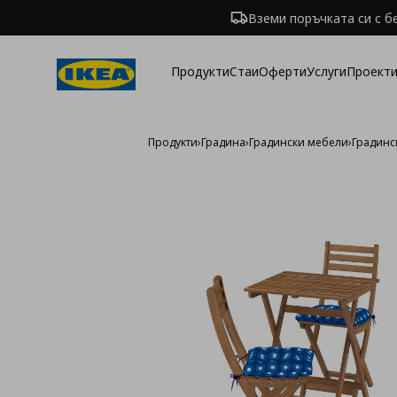
Вземи поръчката си с б
Продукти
Стаи
Оферти
Услуги
Проекти
Продукти
›
Градина
›
Градински мебели
›
Градинс