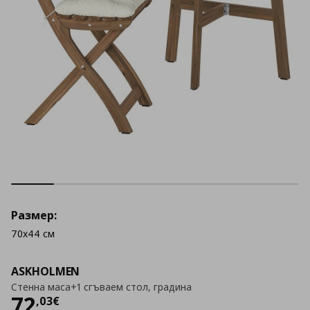
Размер:
70x44 см
ASKHOLMEN
Стенна маса+1 сгъваем стол, градина
Цена
72,03 €
72
,
03
€