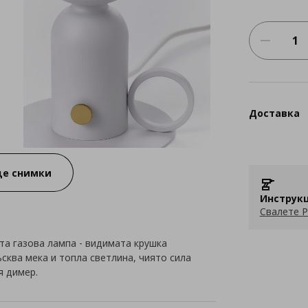
Доставка
е снимки
Инструкц
Свалете P
а газова лампа - видимата крушка
сква мека и топла светлина, чиято сила
я димер.