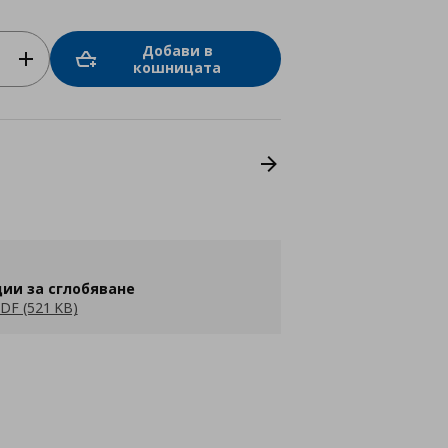
Добави в
кошницата
ии за сглобяване
DF (521 KB)