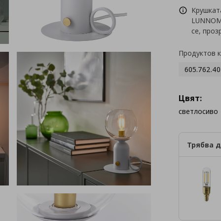
Крушкат
LUNNOM 
се, проз
Продуктов 
605.762.40
Цвят:
светлосиво
Трябва д