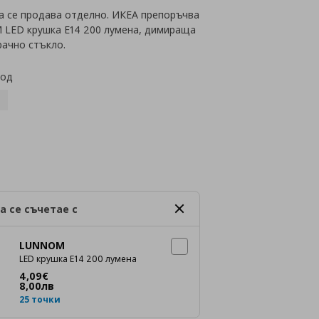
а се продава отделно. ИКЕА препоръчва
LED крушка E14 200 лумена, димираща
рачно стъкло.
код
а се съчетае с
LUNNOM
LED крушка E14 200 лумена
Цена
4,09 €
4
,
09
€
8
,
00
лв
25 точки