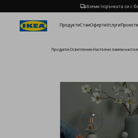
Вземи поръчката си с б
Продукти
Стаи
Оферти
Услуги
Проекти
Продукти
›
Осветление
›
Настолни лампи
›
настол