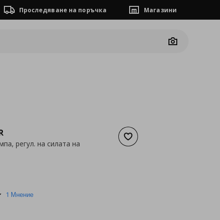
Проследяване на поръчка
Магазини
Camera
R
Добави към списъка с люб
па, регул. на силата на
а
20,40 €
5.0
1 Мнение
star
rating