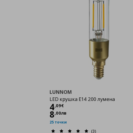
LUNNOM
LED крушка E14 200 лумена
Цена
4,09 €
4
,
09
€
8
,
00
лв
25 точки
(3)