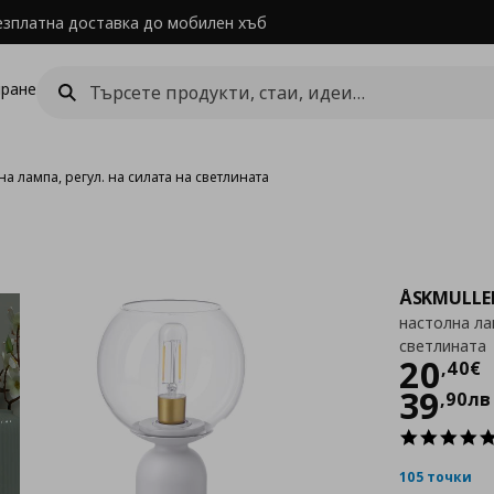
езплатна доставка до мобилен хъб
ране
на лампа, регул. на силата на светлината
ÅSKMULLE
настолна лам
светлината
Цен
20
,
40
€
39
,
90
лв
105 точки