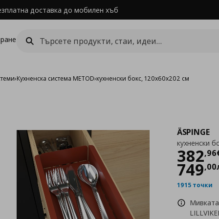
езплатна доставка до мобилен хъб
ране
стеми
›
Кухненска система METOD
›
кухненски бокс, 120x60x202 см
ÄSPINGE
кухненски б
Цен
382
,
96
749
,
00
1915 точки
Мивката
LILLVIKE