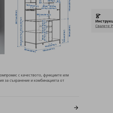
Инструкц
Свалете P
компромис с качеството, функциите или
ия за съхранение и комбинацията от