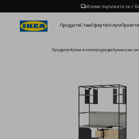
Вземи поръчката си с б
Продукти
Стаи
Оферти
Услуги
Проекти
Продукти
›
Кухни и електроуреди
›
Кухненски си