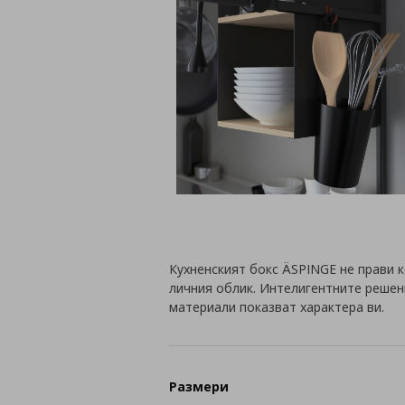
Кухненският бокс ÄSPINGE не прави 
личния облик. Интелигентните решен
материали показват характера ви.
Размери