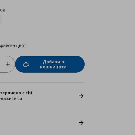
код
ървесен цвят
Добави в
кошницата
зсрочено с tbi
носките си