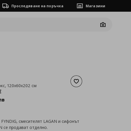
Проследяване на поръчка
Магазини
Camera
Добави към списъка с люб
окс, 120x60x202 см
а
382,96 €
€
лв
 FYNDIG, смесителят LAGAN и сифонът
N се продават отделно.