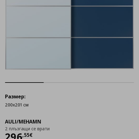
Размер:
200x201 см
AULI/MEHAMN
2 плъзгащи се врати
Цена
296,55 €
296
,
55
€