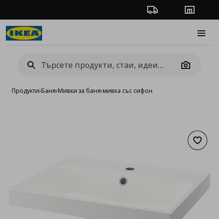
Проследяване на п
Магази
Burge
Camera
Продукти
›
Баня
›
Мивки за баня
›
мивка със сифон
Добав