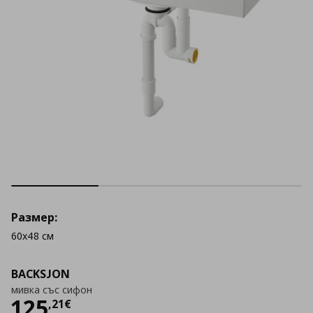
Размер:
60x48 см
BACKSJON
мивка със сифон
Цена
125,21 €
125
,
21
€