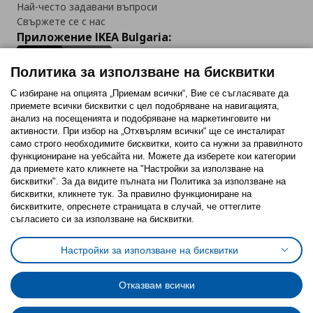
Най-често задавани въпроси
Свържете се с нас
Приложение IKEA Bulgaria:
Политика за използване на бисквитки
С избиране на опцията „Приемам всички“, Вие се съгласявате да
приемете всички бисквитки с цел подобряване на навигацията,
Последвайте ни:
анализ на посещенията и подобряване на маркетинговите ни
активности. При избор на „Отхвърлям всички“ ще се инсталират
Facebook
Twitter
Youtube
Pinterest
Instagram
само строго необходимитe бисквитки, които са нужни за правилното
функциониране на уебсайта ни. Можете да изберете кои категории
да приемете като кликнете на "Настройки за използване на
бисквитки". За да видите пълната ни Политика за използване на
бисквитки, кликнете тук. За правилно функциониране на
бисквитките, опреснете страницата в случай, че оттеглите
съгласието си за използване на бисквитки.
Политика за използване на бисквитки (Cookies)
Избор на настройки за използване на бисквитки
Настройки за използване на бисквитки
Условия за ползване на ikea.bg
Обща политика за личните данни
Политика за защита на личните данни на ikea.bg
Общи условия на програма IKEA Family
Отказвам всички
Политика за защита на лични данни на програма IKEA Family