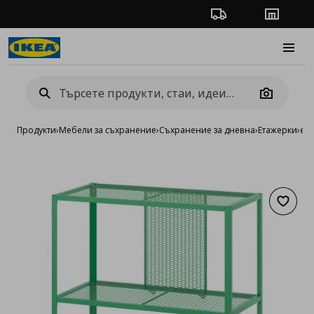
Проследяване на п
Магази
Burge
Camera
Продукти
›
Мебели за съхранение
›
Съхранение за дневна
›
Етажерки
›
ета
Добав