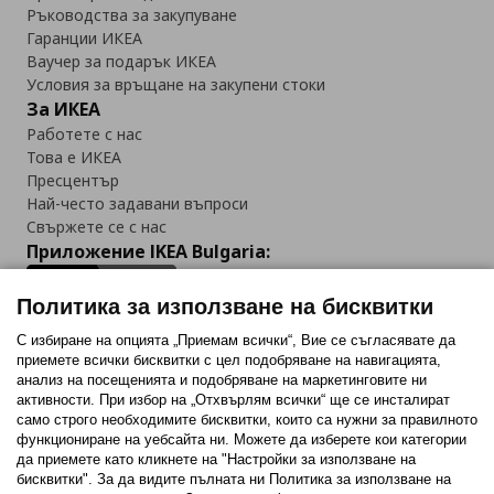
Ръководства за закупуване
Гаранции ИКЕА
Ваучер за подарък ИКЕА
Условия за връщане на закупени стоки
За ИКЕА
Работете с нас
Това е ИКЕА
Пресцентър
Най-често задавани въпроси
Свържете се с нас
Приложение IKEA Bulgaria:
Политика за използване на бисквитки
С избиране на опцията „Приемам всички“, Вие се съгласявате да
приемете всички бисквитки с цел подобряване на навигацията,
Последвайте ни:
анализ на посещенията и подобряване на маркетинговите ни
активности. При избор на „Отхвърлям всички“ ще се инсталират
Facebook
Twitter
Youtube
Pinterest
Instagram
само строго необходимитe бисквитки, които са нужни за правилното
функциониране на уебсайта ни. Можете да изберете кои категории
да приемете като кликнете на "Настройки за използване на
бисквитки". За да видите пълната ни Политика за използване на