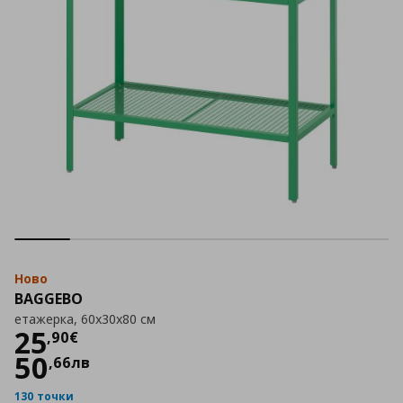
Ново
BAGGEBO
етажерка, 60x30x80 см
Цена
25,90 €
25
,
90
€
50
,
66
лв
130 точки