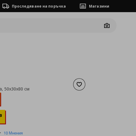
Проследяване на поръчка
Магазини
Camera
Добави към списъка с люб
а, 50x30x80 см
а
25,51 €
в
5.0
10 Мнения