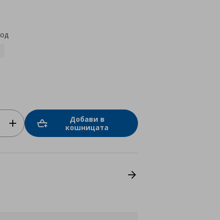
star
rating
код
Добави в
кошницата