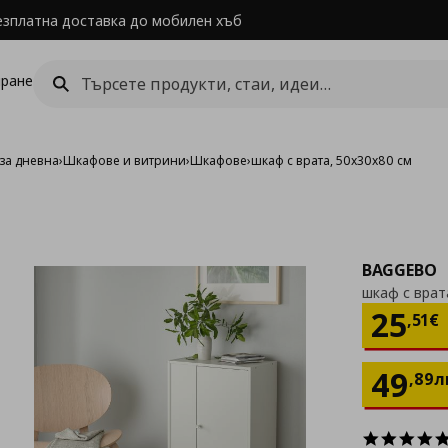
езплатна доставка до мобилен хъб
ране
за дневна
›
Шкафове и витрини
›
Шкафове
›
шкаф с врата, 50x30x80 см
BAGGEBO
шкаф с врат
Цен
25
,
51
€
49
,
89
л