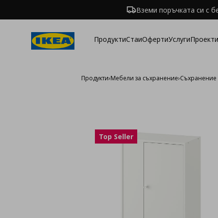
Вземи поръчката си с б
Продукти
Стаи
Оферти
Услуги
Проекти
Продукти
›
Мебели за съхранение
›
Съхранение 
Top Seller