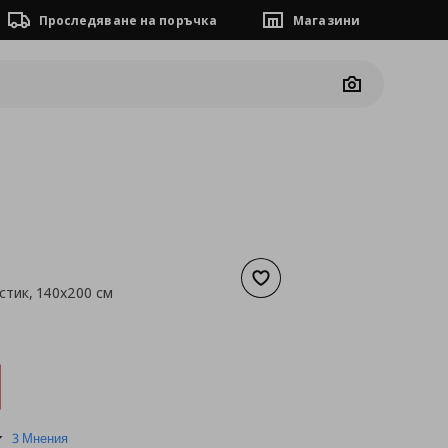
Проследяване на поръчка
Магазини
Camera
Добави към списъка с люб
стик, 140x200 см
а
4,60 €
4.3
3 Мнения