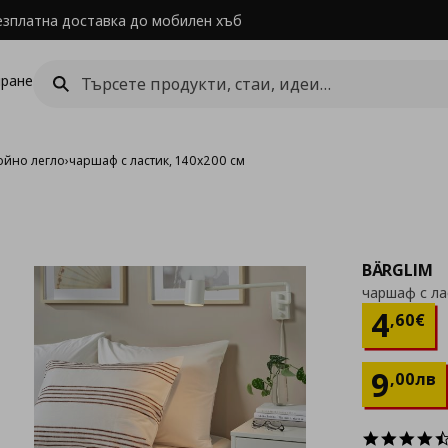
езплатна доставка до мобилен хъб
ране
ойно легло
›
чаршаф с ластик, 140x200 см
BÄRGLIM
чаршаф с ла
Цен
4
,
60
€
9
,
00
лв