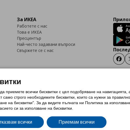
За ИКЕА
Прилож
Работете с нас
Това е ИКЕА
Пресцентър
Най-често задавани въпроси
Послед
Свържете се с нас
Faceb
квитки
 да приемете всички бисквитки с цел подобряване на навигацията,
тки (Cookies)
Избор на настройки за използване на бисквитки
Условия за п
ат само строго необходимитe бисквитки, които са нужни за правилн
Политика за защита на личните данни на ikea.bg
Общи условия на програма
ане на бисквитки". За да видите пълната ни Политика за използван
и на програма IKEA Family
асието си за използване на бисквитки.
тказвам всички
Приемам всички