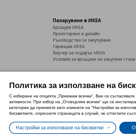
Пазаруване в ИКЕА
Брошури ИКЕА
Проектиране и дизайн
Ръководства за закупуване
Гаранции ИКЕА
Ваучер за подарък ИКЕА
Условия за връщане на закупени стоки
Политика за използване на бис
С избиране на опцията „Приемам всички“, Вие се съгласявате
Политика за използване на бискви
активности. При избор на „Отхвърлям всички“ ще се инсталир
Обща политика за личните данни
категории да приемете като кликнете на "Настройки за използв
Политика за защита на лични данн
бисквитките, опреснете страницата в случай, че оттеглите съгл
Настройки за използване на бисквитки
О