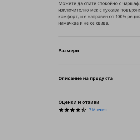
Можете да спите спокойно с чаршафа
изключително мек с пухкава повърхн
комфорт, и е направен от 100% рецик
намачква и не се свива.
Размери
Описание на продукта
Оценки и отзиви
4.3
3 Мнения
star
rating