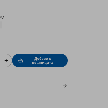
star
rating
код
Добави в
кошницата