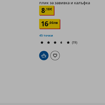
плик за завивка и калъфка
Цена
8,18 €
8
,
18
€
16
,
00
лв
45 точки
(19)
Добави в кошницата
Добави към списъка с любими