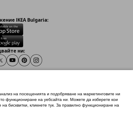
ение IKEA Bulgaria:
вайте ни:
ook
Twitter
Youtube
Pinterest
Instagram
 анализ на посещенията и подобряване на маркетинговите ни
олзване на ikea.bg
ото функциониране на уебсайта ни. Можете да изберете кои
 IKEA Family
е на бисквитки, кликнете тук. За правилно функциониране на