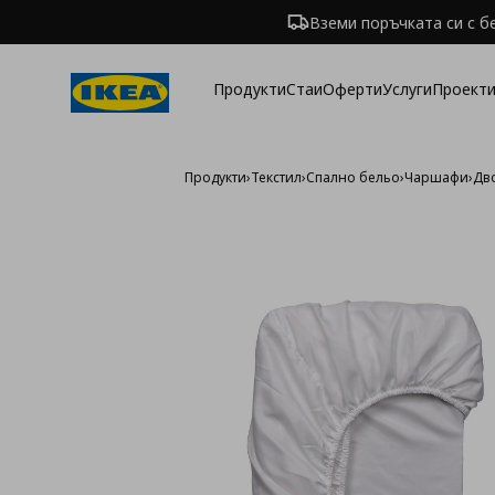
Вземи поръчката си с б
Продукти
Стаи
Оферти
Услуги
Проекти
Продукти
›
Текстил
›
Спално бельо
›
Чаршафи
›
Дв