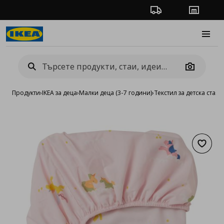
Проследяване на п
Магази
Burge
Camera
Продукти
›
IKEA за деца
›
Малки деца (3-7 години)
›
Текстил за детска стая
›
Добав