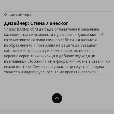
От дизайнера
Дизайнер: Стина Ланеског
"Исках BARNDRÖM да бъде отличителна и закачлива
колекция спални комплекти с усещане за движение, тъй
като мотивите са живи сами по себе си. Тя развихря
въображението и позволява на децата да създават
собствени истории и игри. Комбинирах мотивите с
неравномерни точки и ивици и добавих подходящи
възглавници. Любимият ми е флоралния мотив в светли, но
нежни цветове. Семплите и усмихващи се устни придават
характер и индивидуалност. Те ме правят щастлива."
Нагоре