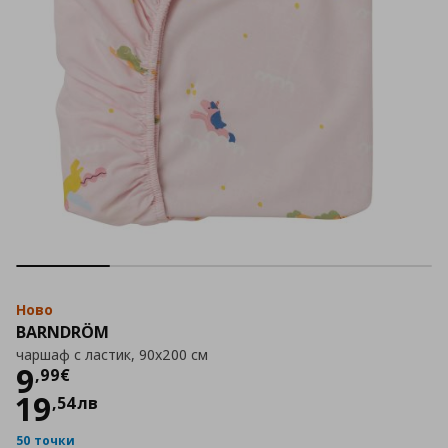
Ново
BARNDRÖM
чаршаф с ластик, 90x200 см
Цена
9,99 €
9
,
99
€
19
,
54
лв
50 точки