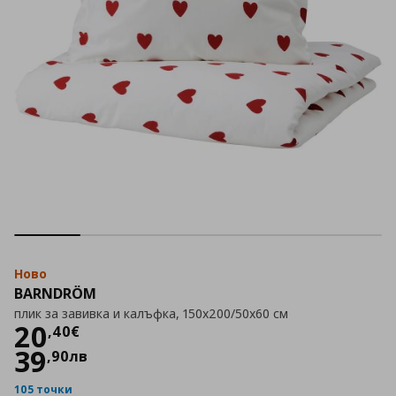
Ново
BARNDRÖM
плик за завивка и калъфка, 150x200/50x60 см
Цена
20,40 €
20
,
40
€
39
,
90
лв
105 точки