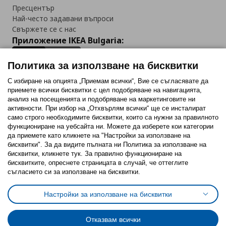
Пресцентър
Най-често задавани въпроси
Свържете се с нас
Приложение IKEA Bulgaria:
Политика за използване на бисквитки
С избиране на опцията „Приемам всички“, Вие се съгласявате да
приемете всички бисквитки с цел подобряване на навигацията,
Последвайте ни:
анализ на посещенията и подобряване на маркетинговите ни
активности. При избор на „Отхвърлям всички“ ще се инсталират
Facebook
Twitter
Youtube
Pinterest
Instagram
само строго необходимитe бисквитки, които са нужни за правилното
функциониране на уебсайта ни. Можете да изберете кои категории
да приемете като кликнете на "Настройки за използване на
бисквитки". За да видите пълната ни Политика за използване на
бисквитки, кликнете тук. За правилно функциониране на
бисквитките, опреснете страницата в случай, че оттеглите
съгласието си за използване на бисквитки.
Политика за използване на бисквитки (Cookies)
Избор на настройки за използване на бисквитки
Настройки за използване на бисквитки
Условия за ползване на ikea.bg
Обща политика за личните данни
Политика за защита на личните данни на ikea.bg
Общи условия на програма IKEA Family
Отказвам всички