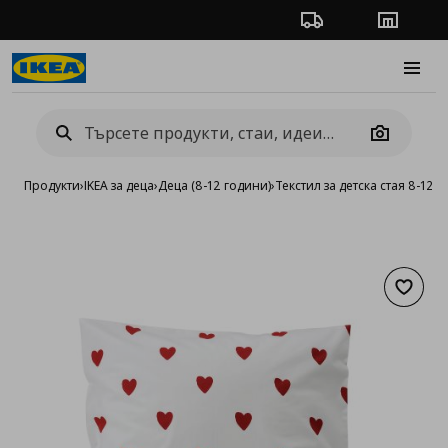
Проследяване на п
Магази
Burge
Camera
Продукти
›
IKEA за деца
›
Деца (8-12 години)
›
Текстил за детска стая 8-12
›
С
Добав