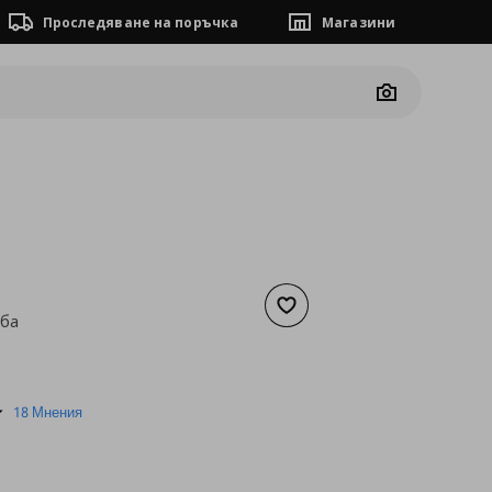
Проследяване на поръчка
Магазини
Camera
Добави към списъка с люб
лба
а
25,51 €
4.9
18 Мнения
star
rating