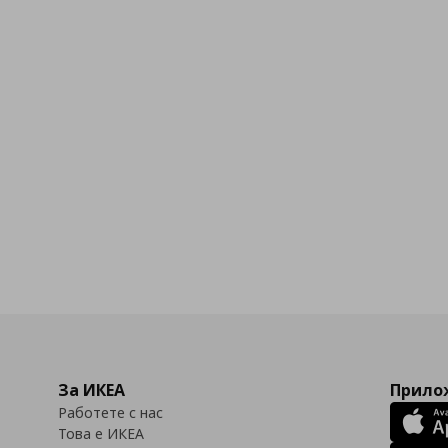
бими
За ИКЕА
Прилож
Работете с нас
Това е ИКЕА