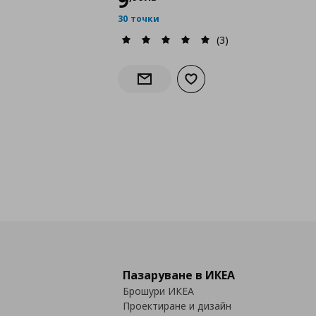
9
30 точки
(3)
Добави към списъка с лю
Информирай ме за наличност
Пазаруване в ИКЕА
Брошури ИКЕА
Проектиране и дизайн