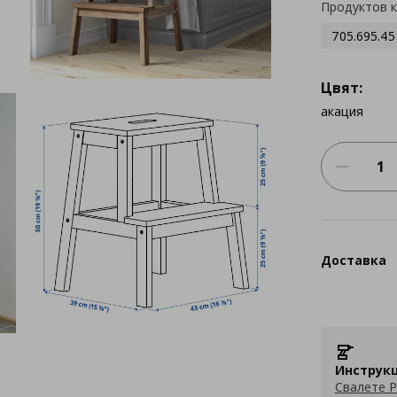
Продуктов 
705.695.45
Цвят:
акация
Доставка
Инструкц
Свалете P