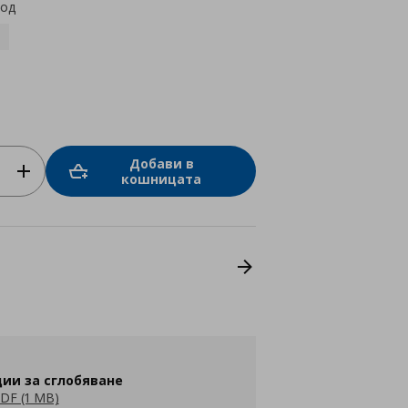
код
Добави в
кошницата
ии за сглобяване
DF (1 MB)