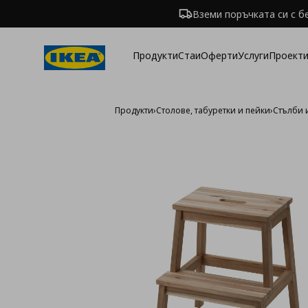
Вземи поръчката си с б
Продукти
Стаи
Оферти
Услуги
Проекти
Продукти
›
Столове, табуретки и пейки
›
Стълби 