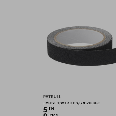
PATRULL
лента против подхлъзване
Цена
5,11 €
5
,
11
€
,
99
лв