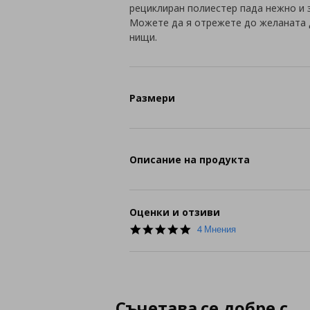
рециклиран полиестер пада нежно и з
Можете да я отрежете до желаната д
нищи.
Размери
Описание на продукта
Оценки и отзиви
5.0
4 Мнения
star
rating
Съчетава се добре с