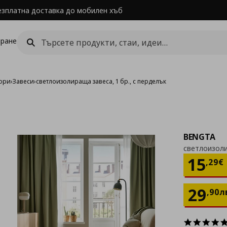
езплатна доставка до мобилен хъб
ране
щори
›
Завеси
›
светлоизолираща завеса, 1 бр., с перделък
BENGTA
светлоизоли
Цен
15
,
29
€
29
,
90
л