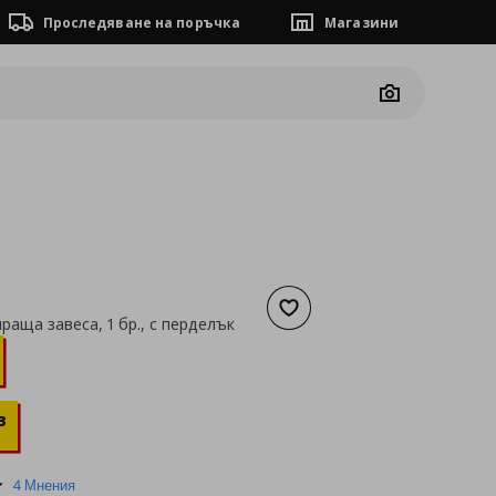
Проследяване на поръчка
Магазини
Camera
Добави към списъка с люб
раща завеса, 1 бр., с перделък
а
15,29 €
в
5.0
4 Мнения