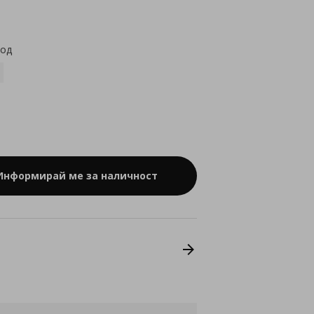
star
rating
код
Информирай ме за наличност