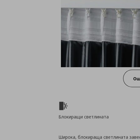
Ощ
Блокиращи светлината
Широка, блокираща светлината завеса