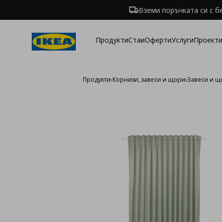
Вземи поръчката си с б
Продукти
Стаи
Оферти
Услуги
Проекти
Продукти
›
Корнизи, завеси и щори
›
Завеси и 