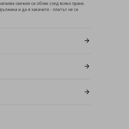
апазва свежия си облик след всяко пране.
ължина и да я закачите - платът не се