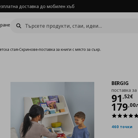
езплатна доставка до мобилен хъб
ране
етска стая
›
Скринове
›
поставка за книги с място за съхр.
BERGIG
поставка за 
Цен
91
,
52
€
179
,
00
460 точки