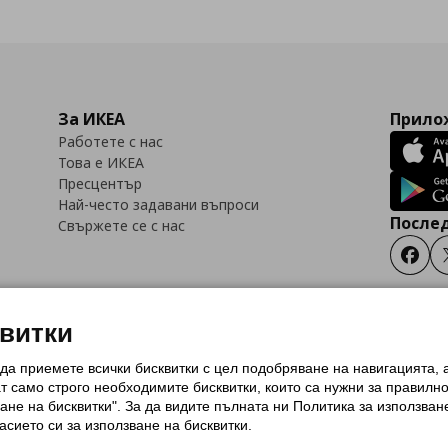
За ИКЕА
Прилож
Работете с нас
Това е ИКЕА
Пресцентър
Най-често задавани въпроси
Послед
Свържете се с нас
Faceb
квитки
 да приемете всички бисквитки с цел подобряване на навигацията,
тки (Cookies)
Избор на настройки за използване на бисквитки
Условия за п
ат само строго необходимитe бисквитки, които са нужни за правилн
Политика за защита на личните данни на ikea.bg
Общи условия на програма
ане на бисквитки". За да видите пълната ни Политика за използван
и на програма IKEA Family
асието си за използване на бисквитки.