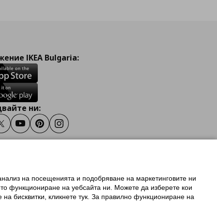
ение IKEA Bulgaria:
вайте ни:
ook
Twitter
Youtube
Pinterest
Instagram
 анализ на посещенията и подобряване на маркетинговите ни
олзване на ikea.bg
ото функциониране на уебсайта ни. Можете да изберете кои
 IKEA Family
е на бисквитки, кликнете тук. За правилно функциониране на