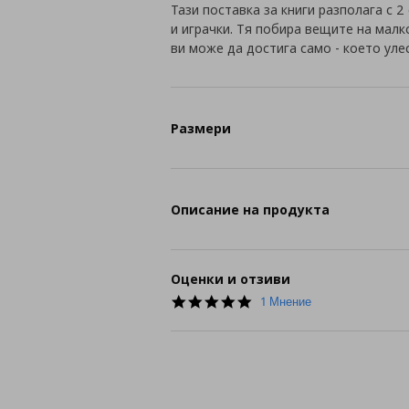
Тази поставка за книги разполага с 
и играчки. Тя побира вещите на малк
ви може да достига само - което уле
Размери
Описание на продукта
Оценки и отзиви
5.0
1 Мнение
star
rating