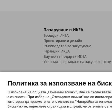
Пазаруване в ИКЕА
Брошури ИКЕА
Проектиране и дизайн
Ръководства за закупуване
Гаранции ИКЕА
Ваучер за подарък ИКЕА
Условия за връщане на закупени стоки
Политика за използване на бис
С избиране на опцията „Приемам всички“, Вие се съгласявате
Политика за използване на бискви
активности. При избор на „Отхвърлям всички“ ще се инсталир
Обща политика за личните данни
категории да приемете като кликнете на "Настройки за използв
Политика за защита на лични данн
бисквитките, опреснете страницата в случай, че оттеглите съгл