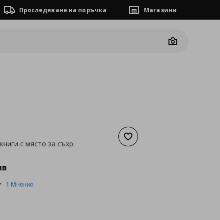
Проследяване на поръчка
Магазини
Camera
Добави към списъка с люб
книги с място за съхр.
а
91,52 €
лв
5.0
1 Мнение
star
rating