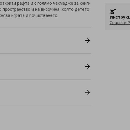
2 открити рафта и с голямо чекмедже за книги
о пространство и на височина, която детето
снява играта и почистването.
Инструкц
Свалете P