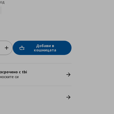
код
Добави в
кошницата
зсрочено с tbi
носките си