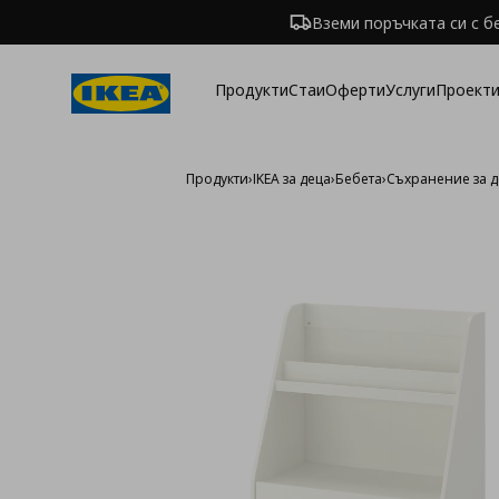
Вземи поръчката си с б
Продукти
Стаи
Оферти
Услуги
Проекти
Продукти
›
IKEA за деца
›
Бебета
›
Съхранение за д