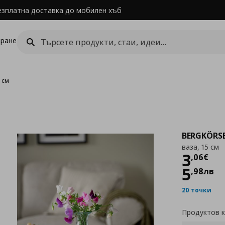
езплатна доставка до мобилен хъб
ране
5 см
BERGKÖRS
ваза, 15 см
Цен
3
,
06
€
5
,
98
лв
20 точки
Продуктов 