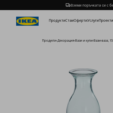
Вземи поръчката си с б
Продукти
Стаи
Оферти
Услуги
Проекти
Продукти
›
Декорация
›
Вази и купи
›
Вази
›
ваза, 1