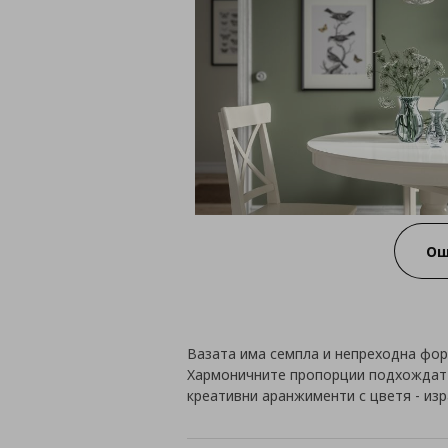
Ощ
Вазата има семпла и непреходна форм
Хармоничните пропорции подхождат н
креативни аранжименти с цветя - из