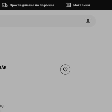
Проследяване на поръчка
Магазини
Camera
BÄR
Добави към списъка с люб
а
3,06 €
код