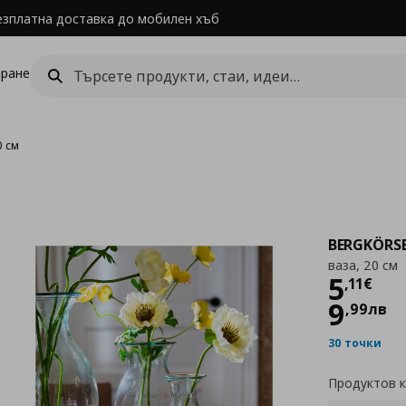
езплатна доставка до мобилен хъб
ране
0 см
BERGKÖRS
ваза, 20 см
Цен
5
,
11
€
9
,
99
лв
30 точки
Продуктов 