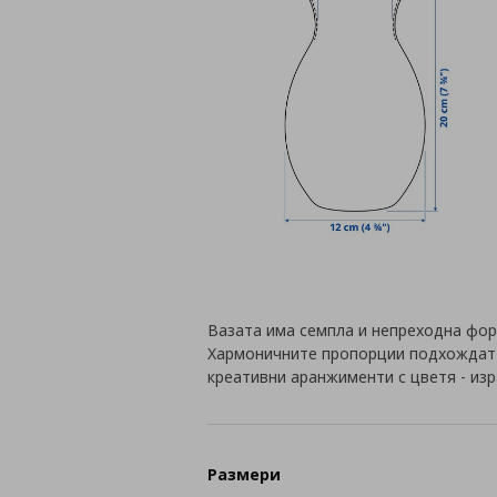
Вазата има семпла и непреходна форм
Хармоничните пропорции подхождат н
креативни аранжименти с цветя - из
Размери