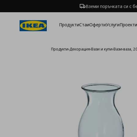
Вземи поръчката си с б
Продукти
Стаи
Оферти
Услуги
Проекти
Продукти
›
Декорация
›
Вази и купи
›
Вази
›
ваза, 2