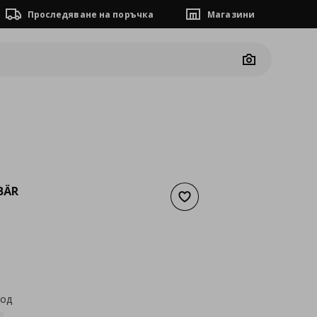
Проследяване на поръчка
Магазини
Camera
BÄR
Добави към списъка с люб
а
5,11 €
код