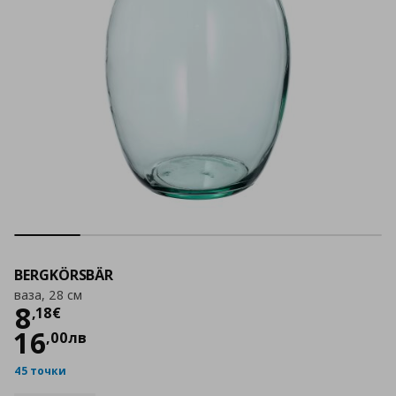
BERGKÖRSBÄR
ваза, 28 см
Цена
8,18 €
8
,
18
€
16
,
00
лв
45 точки