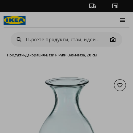
Проследяване на п
Магази
Burge
Camera
Продукти
›
Декорация
›
Вази и купи
›
Вази
›
ваза, 28 см
Добав