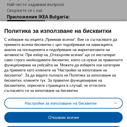
Най-често задавани въпроси
Свържете се с нас
Приложение IKEA Bulgaria:
Политика за използване на бисквитки
С избиране на опцията „Приемам всички“, Вие се съгласявате да
приемете всички бисквитки с цел подобряване на навигацията,
Последвайте ни:
анализ на посещенията и подобряване на маркетинговите ни
активности. При избор на „Отхвърлям всички“ ще се инсталират
Facebook
Twitter
Youtube
Pinterest
Instagram
само строго необходимитe бисквитки, които са нужни за правилното
функциониране на уебсайта ни. Можете да изберете кои категории
да приемете като кликнете на "Настройки за използване на
бисквитки". За да видите пълната ни Политика за използване на
бисквитки, кликнете тук. За правилно функциониране на
бисквитките, опреснете страницата в случай, че оттеглите
съгласието си за използване на бисквитки.
Политика за използване на бисквитки (Cookies)
Избор на настройки за използване на бисквитки
Настройки за използване на бисквитки
Условия за ползване на ikea.bg
Обща политика за личните данни
Политика за защита на личните данни на ikea.bg
Общи условия на програма IKEA Family
Отказвам всички
Политика за защита на лични данни на програма IKEA Family