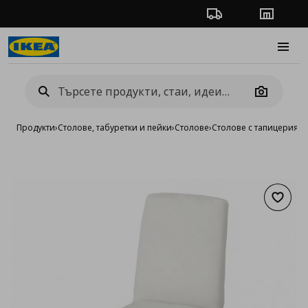
Проследяване на п
Магази
Burge
Camera
Продукти
›
Столове, табуретки и пейки
›
Столове
›
Столове с тапицерия
›
р
Добав