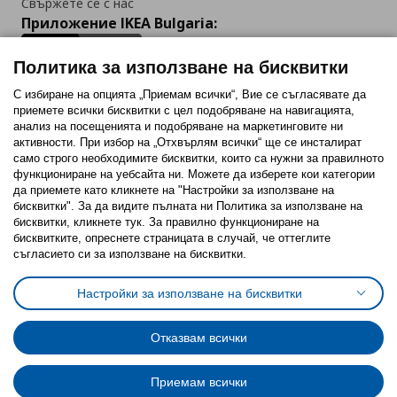
Свържете се с нас
Приложение IKEA Bulgaria:
Политика за използване на бисквитки
С избиране на опцията „Приемам всички“, Вие се съгласявате да
приемете всички бисквитки с цел подобряване на навигацията,
Последвайте ни:
анализ на посещенията и подобряване на маркетинговите ни
активности. При избор на „Отхвърлям всички“ ще се инсталират
Facebook
Twitter
Youtube
Pinterest
Instagram
само строго необходимитe бисквитки, които са нужни за правилното
функциониране на уебсайта ни. Можете да изберете кои категории
да приемете като кликнете на "Настройки за използване на
бисквитки". За да видите пълната ни Политика за използване на
бисквитки, кликнете тук. За правилно функциониране на
бисквитките, опреснете страницата в случай, че оттеглите
съгласието си за използване на бисквитки.
Политика за използване на бисквитки (Cookies)
Избор на настройки за използване на бисквитки
Настройки за използване на бисквитки
Условия за ползване на ikea.bg
Обща политика за личните данни
Политика за защита на личните данни на ikea.bg
Общи условия на програма IKEA Family
Отказвам всички
Политика за защита на лични данни на програма IKEA Family
Приемам всички