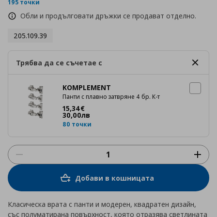
rating
195 точки
Обли и продълговати дръжки се продават отделно.
205.109.39
Трябва да се съчетае с
KOMPLEMENT
Панти с плавно затвряне 4 бр. К-т
Цена
15,34 €
15
,
34
€
30
,
00
лв
80 точки
Добави в кошницата
Класическа врата с панти и модерен, квадратен дизайн,
със полуматирана повърхност, която отразява светлината