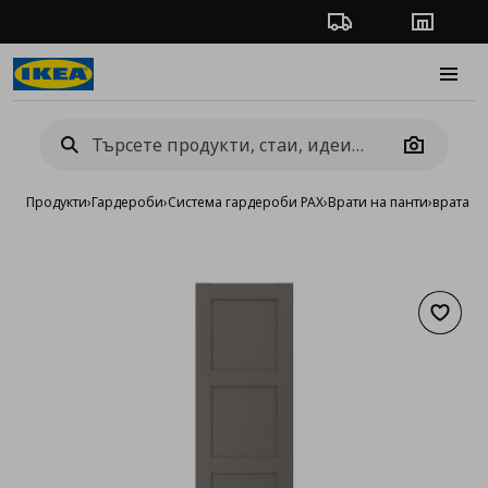
Проследяване на п
Магази
Burge
Camera
Продукти
›
Гардероби
›
Система гардероби PAX
›
Врати на панти
›
врата
Добав