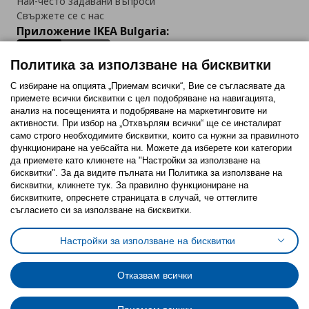
Най-често задавани въпроси
Свържете се с нас
Приложение IKEA Bulgaria:
Политика за използване на бисквитки
С избиране на опцията „Приемам всички“, Вие се съгласявате да
приемете всички бисквитки с цел подобряване на навигацията,
Последвайте ни:
анализ на посещенията и подобряване на маркетинговите ни
активности. При избор на „Отхвърлям всички“ ще се инсталират
Facebook
Twitter
Youtube
Pinterest
Instagram
само строго необходимитe бисквитки, които са нужни за правилното
функциониране на уебсайта ни. Можете да изберете кои категории
да приемете като кликнете на "Настройки за използване на
бисквитки". За да видите пълната ни Политика за използване на
бисквитки, кликнете тук. За правилно функциониране на
бисквитките, опреснете страницата в случай, че оттеглите
съгласието си за използване на бисквитки.
Политика за използване на бисквитки (Cookies)
Избор на настройки за използване на бисквитки
Настройки за използване на бисквитки
Условия за ползване на ikea.bg
Обща политика за личните данни
Политика за защита на личните данни на ikea.bg
Общи условия на програма IKEA Family
Отказвам всички
Политика за защита на лични данни на програма IKEA Family