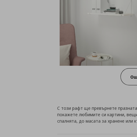
Ощ
С този рафт ще превърнете празната
покажете любимите си картини, вещи 
спалнята, до масата за хранене или 