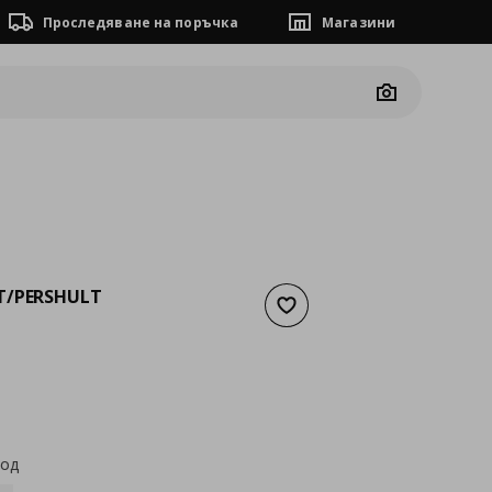
Проследяване на поръчка
Магазини
Camera
T/PERSHULT
Добави към списъка с люб
а
23,46 €
код