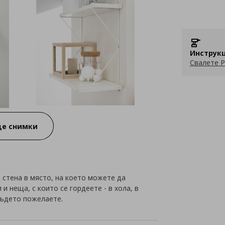
Инструкц
Свалете P
е снимки
 стена в място, на което можете да
и неща, с които се гордеете - в хола, в
където пожелаете.