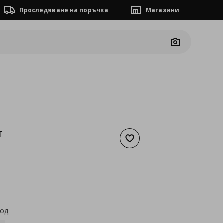
Проследяване на поръчка
Магазини
Camera
T
Добави към списъка с люб
а
15,29 €
код