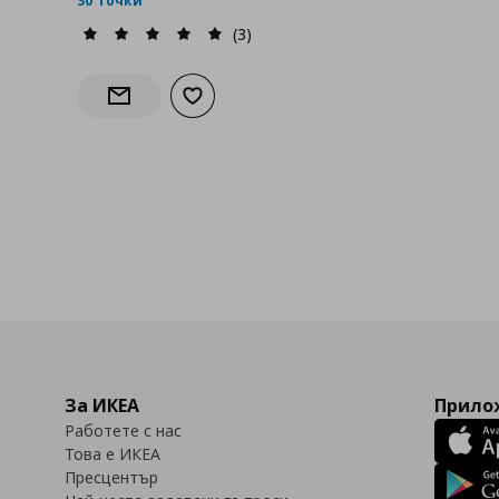
30 точки
(3)
Добави към списъка с любими
Информирай ме за наличност
За ИКЕА
Прилож
Работете с нас
Това е ИКЕА
Пресцентър