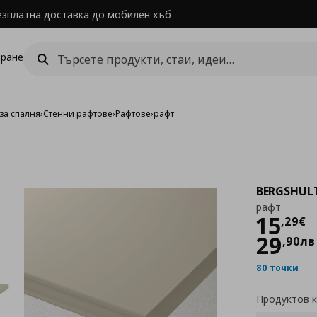
езплатна доставка до мобилен хъб
ране
за спалня
›
Стенни рафтове
›
Рафтове
›
рaфт
BERGSHUL
рaфт
Цен
15
,
29
€
29
,
90
лв
80 точки
Продуктов 