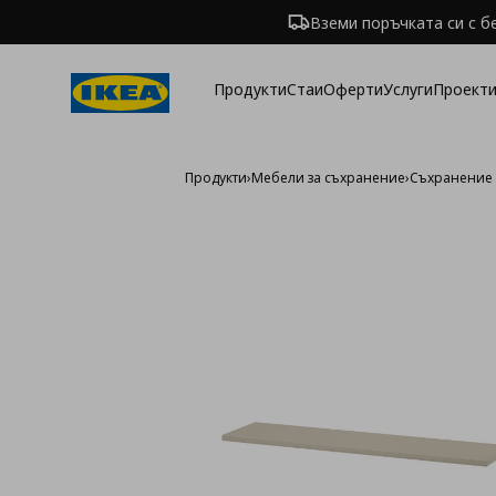
Вземи поръчката си с б
Продукти
Стаи
Оферти
Услуги
Проекти
Продукти
›
Мебели за съхранение
›
Съхранение 