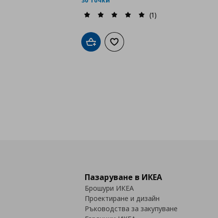
30 точки
(1)
Добави в кошницата
Добави към списъка с любими
Пазаруване в ИКЕА
Брошури ИКЕА
Проектиране и дизайн
Ръководства за закупуване