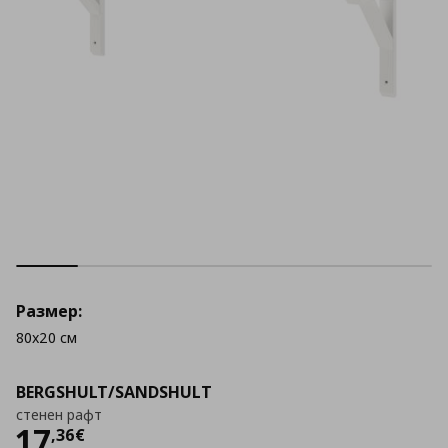
Размер:
80x20 см
BERGSHULT/SANDSHULT
стенен рафт
Цена
17,36 €
17
,
36
€