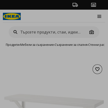
Проследяване на п
Магази
Burge
Camera
Продукти
›
Мебели за съхранение
›
Съхранение за спалня
›
Стенни рафт
Добав