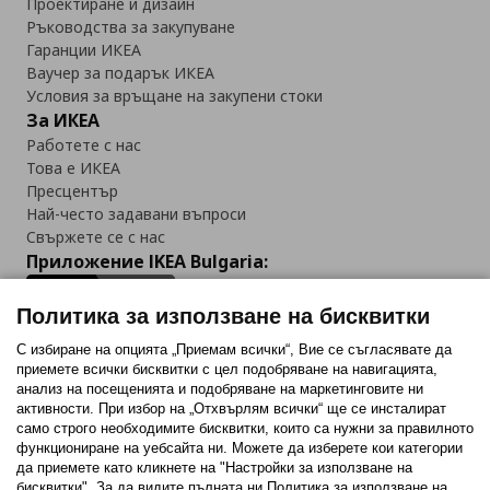
Проектиране и дизайн
Ръководства за закупуване
Гаранции ИКЕА
Ваучер за подарък ИКЕА
Условия за връщане на закупени стоки
За ИКЕА
Работете с нас
Това е ИКЕА
Пресцентър
Най-често задавани въпроси
Свържете се с нас
Приложение IKEA Bulgaria:
Политика за използване на бисквитки
С избиране на опцията „Приемам всички“, Вие се съгласявате да
приемете всички бисквитки с цел подобряване на навигацията,
Последвайте ни:
анализ на посещенията и подобряване на маркетинговите ни
активности. При избор на „Отхвърлям всички“ ще се инсталират
Facebook
Twitter
Youtube
Pinterest
Instagram
само строго необходимитe бисквитки, които са нужни за правилното
функциониране на уебсайта ни. Можете да изберете кои категории
да приемете като кликнете на "Настройки за използване на
бисквитки". За да видите пълната ни Политика за използване на