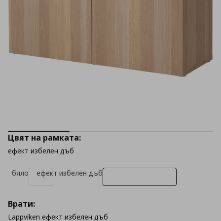
Цвят на рамката:
ефект избелен дъб
бяло
ефект избелен дъб
Врати:
Lappviken ефект избелен дъб