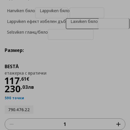
Hanviken бяло
Lappviken бяло
Lappviken ефект избелен дъб
Laxviken бяло
Selsviken гланц/бяло
Размер:
BESTÅ
етажерка с вратички
Цена
117,61 €
117
,
61
€
230
,
03
лв
590 точки
790.476.22