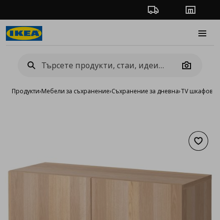
Проследяване на п
Магази
Burge
Camera
Продукти
›
Мебели за съхранение
›
Съхранение за дневна
›
TV шкафове 
Добав