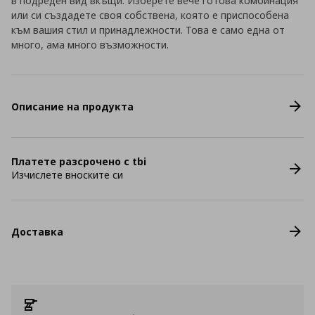
в подреден вид вкъщи. Изберете вече готова комбинация
или си създадете своя собствена, която е приспособена
към вашия стил и принадлежности. Това е само една от
много, ама много възможности.
Описание на продукта
Платете разсрочено с tbi
Изчислете вноските си
Доставка