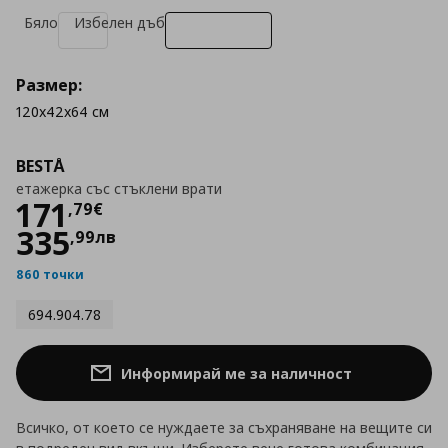
Бяло
Избелен дъб
Размер:
120x42x64 см
BESTÅ
етажерка със стъклени врати
Цена
171,79 €
171
,
79
€
335
,
99
лв
860 точки
694.904.78
Информирай ме за наличност
Всичко, от което се нуждаете за съхраняване на вещите си