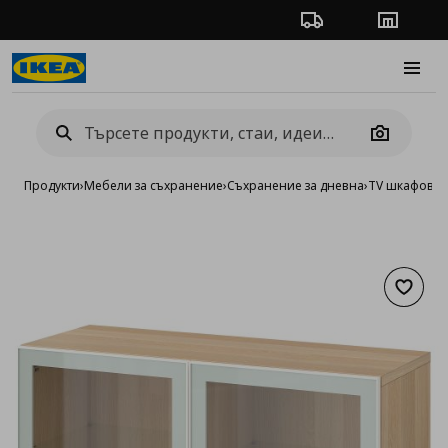
Проследяване на п
Магази
Burge
Camera
Продукти
›
Мебели за съхранение
›
Съхранение за дневна
›
TV шкафове 
Добав