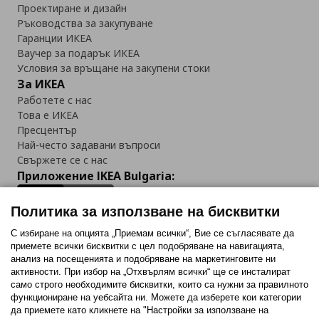
Проектиране и дизайн
Ръководства за закупуване
Гаранции ИКЕА
Ваучер за подарък ИКЕА
Условия за връщане на закупени стоки
За ИКЕА
Работете с нас
Това е ИКЕА
Пресцентър
Най-често задавани въпроси
Свържете се с нас
Приложение IKEA Bulgaria:
Политика за използване на бисквитки
С избиране на опцията „Приемам всички“, Вие се съгласявате да
приемете всички бисквитки с цел подобряване на навигацията,
Последвайте ни:
анализ на посещенията и подобряване на маркетинговите ни
активности. При избор на „Отхвърлям всички“ ще се инсталират
Facebook
Twitter
Youtube
Pinterest
Instagram
само строго необходимитe бисквитки, които са нужни за правилното
функциониране на уебсайта ни. Можете да изберете кои категории
да приемете като кликнете на "Настройки за използване на