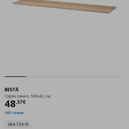
BESTÅ
горен панел, 180x42 см
Цена
48,57 €
48
,
57
€
245 точки
004.729.19