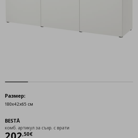
Размер:
180x42x65 см
BESTÅ
комб. артикул за съхр. с врати
Цена
202,50 €
202
,
50
€