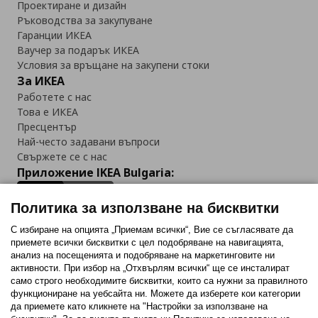
Проектиране и дизайн
Ръководства за закупуване
Гаранции ИКЕА
Ваучер за подарък ИКЕА
Условия за връщане на закупени стоки
За ИКЕА
Работете с нас
Това е ИКЕА
Пресцентър
Най-често задавани въпроси
Свържете се с нас
Приложение IKEA Bulgaria:
Политика за използване на бисквитки
С избиране на опцията „Приемам всички“, Вие се съгласявате да
приемете всички бисквитки с цел подобряване на навигацията,
Последвайте ни:
анализ на посещенията и подобряване на маркетинговите ни
активности. При избор на „Отхвърлям всички“ ще се инсталират
Facebook
Twitter
Youtube
Pinterest
Instagram
само строго необходимитe бисквитки, които са нужни за правилното
функциониране на уебсайта ни. Можете да изберете кои категории
да приемете като кликнете на "Настройки за използване на