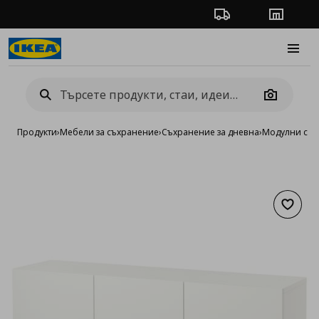
Проследяване на п
Магази
Burge
Camera
Продукти
›
Мебели за съхранение
›
Съхранение за дневна
›
Модулни сист
Добав