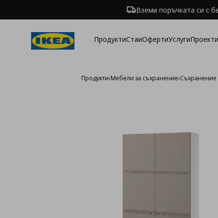
Вземи поръчката си с б
Продукти
Стаи
Оферти
Услуги
Проекти
Продукти
›
Мебели за съхранение
›
Съхранение 