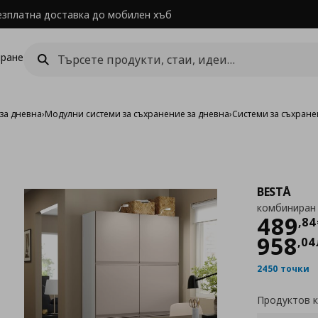
езплатна доставка до мобилен хъб
ране
за дневна
›
Модулни системи за съхранение за дневна
›
Системи за съхране
BESTÅ
комбиниран 
Цен
489
,
84
958
,
04
2450 точки
Продуктов 