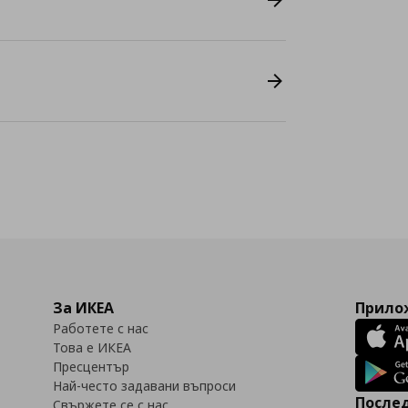
За ИКЕА
Прилож
Работете с нас
Това е ИКЕА
Пресцентър
Най-често задавани въпроси
Послед
Свържете се с нас