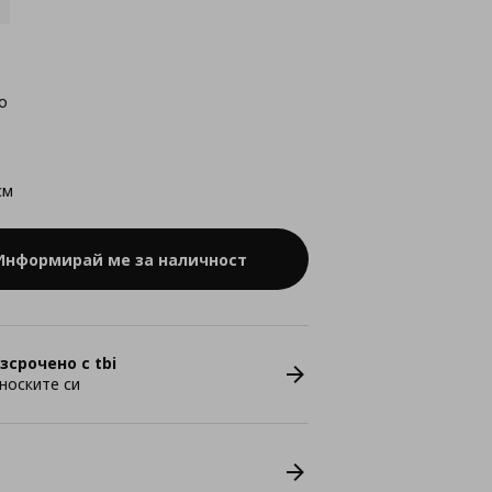
о
см
Информирай ме за наличност
зсрочено с tbi
носките си