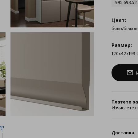
995.693.52
Цвят:
бяло/бежов
Размер:
120x42x193 
Платете ра
Изчислете в
Доставка