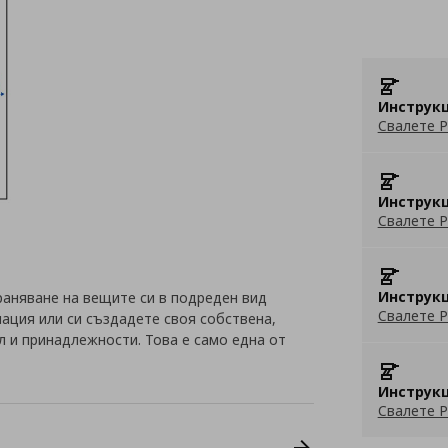
Инструкц
Свалете P
Инструкц
Свалете P
Инструкц
раняване на вещите си в подреден вид
Свалете P
ация или си създадете своя собствена,
л и принадлежности. Това е само една от
Инструкц
Свалете P