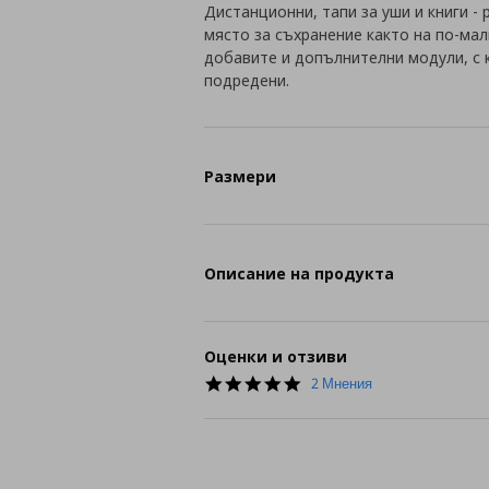
Дистанционни, тапи за уши и книги -
място за съхранение както на по-мал
добавите и допълнителни модули, с
подредени.
Размери
Описание на продукта
Оценки и отзиви
5.0
2 Мнения
star
rating