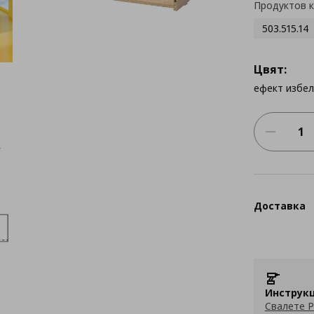
Продуктов 
503.515.14
Цвят:
ефект избе
Доставка
Инструкц
Свалете P