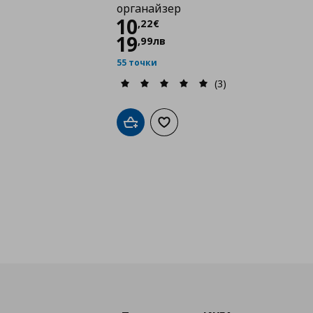
органайзер
Цена
10,22 €
10
,
22
€
19
,
99
лв
55 точки
(3)
Добави в кошницата
Добави към списъка с любими