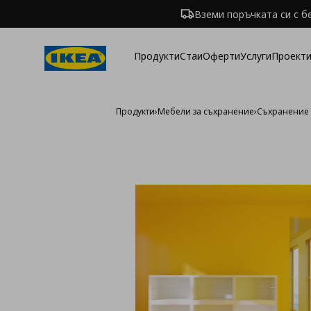
Вземи поръчката си с б
Продукти
Стаи
Оферти
Услуги
Проекти
Продукти
›
Мебели за съхранение
›
Съхранение 