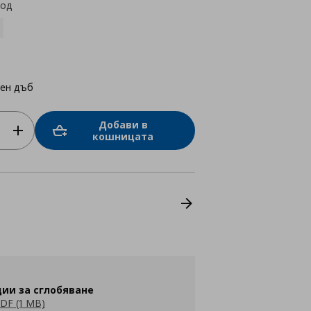
код
лен дъб
Добави в
кошницата
ии за сглобяване
DF (1 MB)