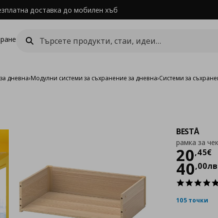
езплатна доставка до мобилен хъб
ране
за дневна
›
Модулни системи за съхранение за дневна
›
Системи за съхране
BESTÅ
рамка за че
Цен
20
,
45
€
40
,
00
лв
105 точки