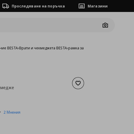
Проследяване на поръчка
Магазини
Camera
ние BESTA
›
Врати и чекмеджета BESTA
›
рамка за чекмедже
Добави към списъка с люб
кмедже
а
20,45 €
5.0
2 Мнения
star
rating