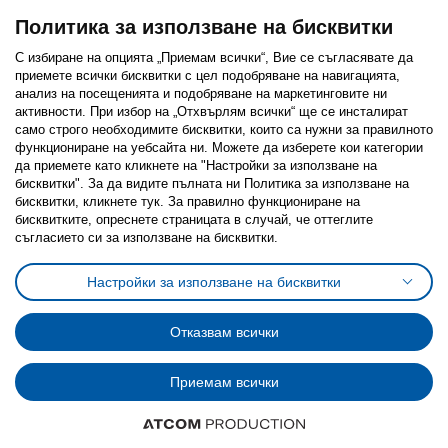
Политика за използване на бисквитки
С избиране на опцията „Приемам всички“, Вие се съгласявате да
приемете всички бисквитки с цел подобряване на навигацията,
Последвайте ни:
анализ на посещенията и подобряване на маркетинговите ни
активности. При избор на „Отхвърлям всички“ ще се инсталират
Facebook
Twitter
Youtube
Pinterest
Instagram
само строго необходимитe бисквитки, които са нужни за правилното
функциониране на уебсайта ни. Можете да изберете кои категории
да приемете като кликнете на "Настройки за използване на
бисквитки". За да видите пълната ни Политика за използване на
бисквитки, кликнете тук. За правилно функциониране на
бисквитките, опреснете страницата в случай, че оттеглите
съгласието си за използване на бисквитки.
Политика за използване на бисквитки (Cookies)
Избор на настройки за използване на бисквитки
Настройки за използване на бисквитки
Условия за ползване на ikea.bg
Обща политика за личните данни
Политика за защита на личните данни на ikea.bg
Общи условия на програма IKEA Family
Отказвам всички
Политика за защита на лични данни на програма IKEA Family
Приемам всички
© Inter-IKEA Systems B.V. 1999 - 2025