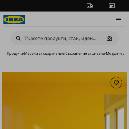
Проследяване на п
Магази
Burge
Camera
Продукти
›
Мебели за съхранение
›
Съхранение за дневна
›
Модулни сист
Добав