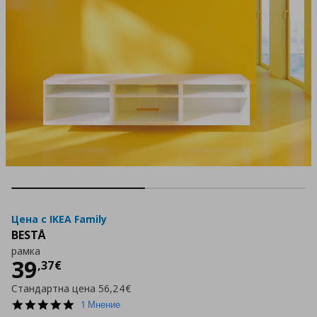
Цена с IKEA Family
BESTÅ
рамка
Цена
39,37 €
39
,
37
€
Стандартна цена
56,24€
5.0
1 Мнение
star