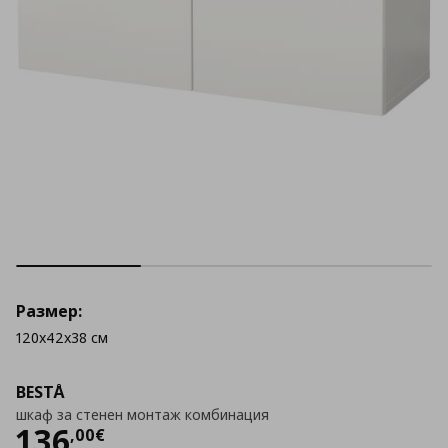
Размер:
120x42x38 см
BESTÅ
шкаф за стенен монтаж комбинация
Цена
136,00 €
136
,
00
€