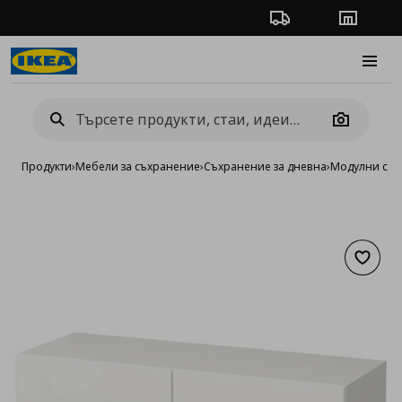
Проследяване на п
Магази
Burge
Camera
Продукти
›
Мебели за съхранение
›
Съхранение за дневна
›
Модулни сист
Добав