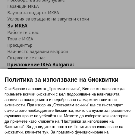
Гаранции ИКЕА
Ваучер за подарък ИКЕА
Условия за връщане на закупени стоки
За ИКЕА
Работете с нас
Това е ИКЕА
Пресцентър
Най-често задавани въпроси
Свържете се с нас
Приложение IKEA Bulgaria:
Политика за използване на бисквитки
С избиране на опцията „Приемам всички“, Вие се съгласявате да
приемете всички бисквитки с цел подобряване на навигацията,
Последвайте ни:
анализ на посещенията и подобряване на маркетинговите ни
активности. При избор на „Отхвърлям всички“ ще се инсталират
Facebook
Twitter
Youtube
Pinterest
Instagram
само строго необходимитe бисквитки, които са нужни за правилното
функциониране на уебсайта ни. Можете да изберете кои категории
да приемете като кликнете на "Настройки за използване на
бисквитки". За да видите пълната ни Политика за използване на
бисквитки, кликнете тук. За правилно функциониране на