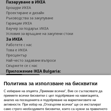
Пазаруване в ИКЕА
Брошури ИКЕА
Проектиране и дизайн
Ръководства за закупуване
Гаранции ИКЕА
Ваучер за подарък ИКЕА
Условия за връщане на закупени стоки
За ИКЕА
Работете с нас
Това е ИКЕА
Пресцентър
Най-често задавани въпроси
Свържете се с нас
Приложение IKEA Bulgaria:
Политика за използване на бисквитки
С избиране на опцията „Приемам всички“, Вие се съгласявате да
приемете всички бисквитки с цел подобряване на навигацията,
Последвайте ни:
анализ на посещенията и подобряване на маркетинговите ни
активности. При избор на „Отхвърлям всички“ ще се инсталират
Facebook
Twitter
Youtube
Pinterest
Instagram
само строго необходимитe бисквитки, които са нужни за правилното