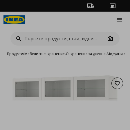
Проследяване на п
Магази
Burge
Camera
Продукти
›
Мебели за съхранение
›
Съхранение за дневна
›
Модулни сист
Добав