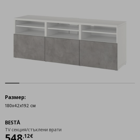
Размер:
180x42x192 см
BESTÅ
TV секция/стъклени врати
Цена
548,12 €
548
,
12
€