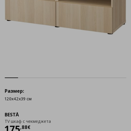
Размер:
120x42x39 см
BESTÅ
TV шкаф с чекмеджета
Цена
175,88 €
175
,
88
€