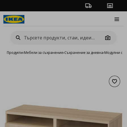
Проследяване на п
Магази
Burge
Camera
Продукти
›
Мебели за съхранение
›
Съхранение за дневна
›
Модулни сист
Добав