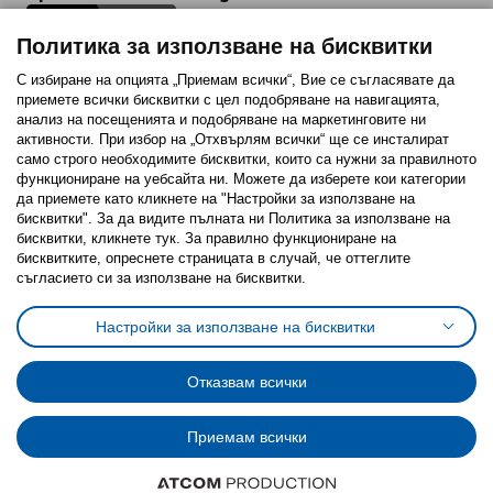
Политика за използване на бисквитки
С избиране на опцията „Приемам всички“, Вие се съгласявате да
приемете всички бисквитки с цел подобряване на навигацията,
Последвайте ни:
анализ на посещенията и подобряване на маркетинговите ни
активности. При избор на „Отхвърлям всички“ ще се инсталират
Facebook
Twitter
Youtube
Pinterest
Instagram
само строго необходимитe бисквитки, които са нужни за правилното
функциониране на уебсайта ни. Можете да изберете кои категории
да приемете като кликнете на "Настройки за използване на
бисквитки". За да видите пълната ни Политика за използване на
бисквитки, кликнете тук. За правилно функциониране на
бисквитките, опреснете страницата в случай, че оттеглите
съгласието си за използване на бисквитки.
Политика за използване на бисквитки (Cookies)
Избор на настройки за използване на бисквитки
Настройки за използване на бисквитки
Условия за ползване на ikea.bg
Обща политика за личните данни
Политика за защита на личните данни на ikea.bg
Общи условия на програма IKEA Family
Отказвам всички
Политика за защита на лични данни на програма IKEA Family
Приемам всички
© Inter-IKEA Systems B.V. 1999 - 2025