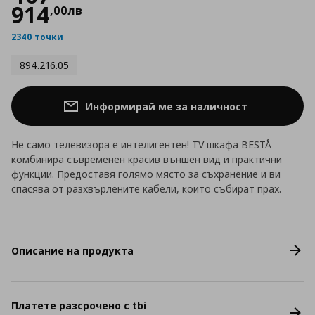
914
,
00
лв
2340 точки
894.216.05
Информирай ме за наличност
Не само телевизора е интелигентен! TV шкафа BESTÅ
комбинира съвременен красив външен вид и практични
функции. Предоставя голямо място за съхранение и ви
спасява от разхвърлените кабели, които събират прах.
Описание на продукта
Платете разсрочено с tbi