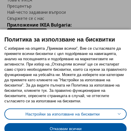
Пресцентър
Най-често задавани въпроси
Свържете се с нас
Приложение IKEA Bulgaria:
Политика за използване на бисквитки
С избиране на опцията „Приемам всички“, Вие се съгласявате да
приемете всички бисквитки с цел подобряване на навигацията,
Последвайте ни:
анализ на посещенията и подобряване на маркетинговите ни
активности. При избор на „Отхвърлям всички“ ще се инсталират
Facebook
Twitter
Youtube
Pinterest
Instagram
само строго необходимитe бисквитки, които са нужни за правилното
функциониране на уебсайта ни. Можете да изберете кои категории
да приемете като кликнете на "Настройки за използване на
бисквитки". За да видите пълната ни Политика за използване на
бисквитки, кликнете тук. За правилно функциониране на
бисквитките, опреснете страницата в случай, че оттеглите
съгласието си за използване на бисквитки.
Политика за използване на бисквитки (Cookies)
Избор на настройки за използване на бисквитки
Настройки за използване на бисквитки
Условия за ползване на ikea.bg
Обща политика за личните данни
Политика за защита на личните данни на ikea.bg
Общи условия на програма IKEA Family
Отказвам всички