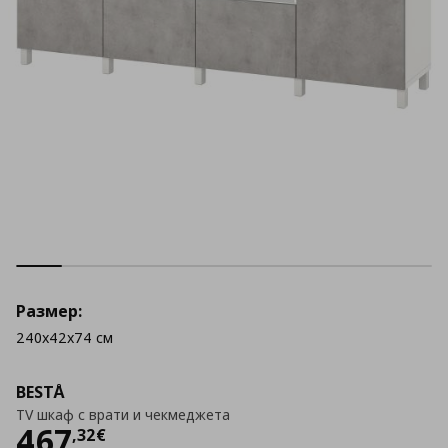
Размер:
240x42x74 см
BESTÅ
TV шкаф с врати и чекмеджета
Цена
467,32 €
467
,
32
€