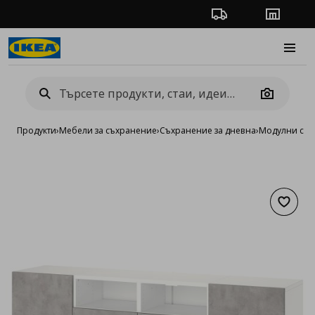
Проследяване на п
Магази
Burge
Camera
Продукти
›
Мебели за съхранение
›
Съхранение за дневна
›
Модулни сист
Добав