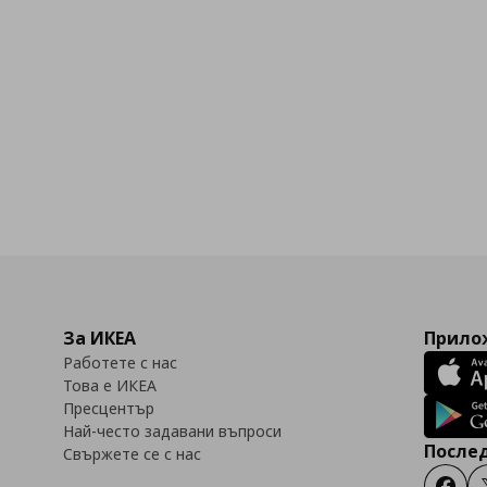
бими
За ИКЕА
Прилож
Работете с нас
Това е ИКЕА
Пресцентър
Най-често задавани въпроси
Послед
Свържете се с нас