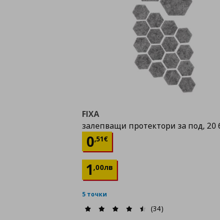
FIXA
залепващи протектори за под, 20 
Цена
0,51 €
0
,
51
€
1
,
00
лв
5 точки
(34)