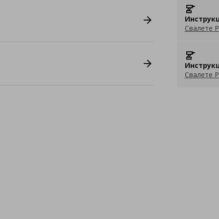
Инструкц
Свалете P
Инструкц
Свалете P