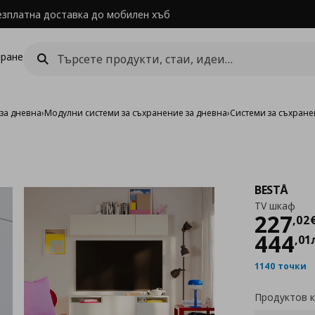
езплатна доставка до мобилен хъб
ране
за дневна
›
Модулни системи за съхранение за дневна
›
Системи за съхране
BESTÅ
TV шкаф
Цен
227
,
02
444
,
01
1140 точки
Продуктов 