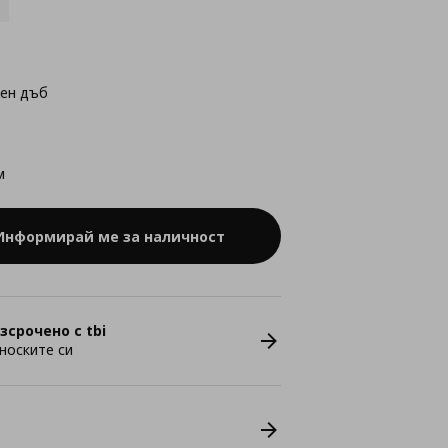
лен дъб
м
Информирай ме за наличност
зсрочено с tbi
носките си