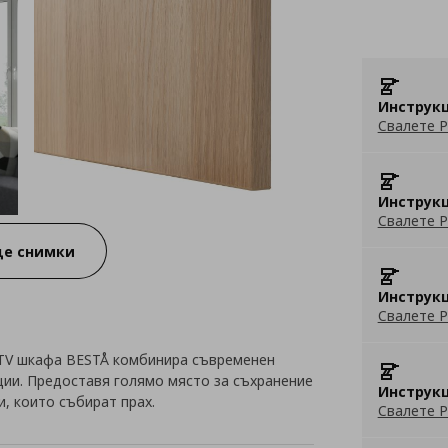
Инструкц
Свалете P
Инструкц
Свалете P
е снимки
Инструкц
Свалете P
 TV шкафа BESTÅ комбинира съвременен
ции. Предоставя голямо място за съхранение
Инструкц
и, които събират прах.
Свалете P