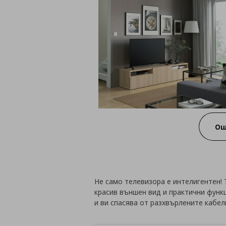
Ощ
Не само телевизора е интелигентен!
красив външен вид и практични функ
и ви спасява от разхвърлените кабел