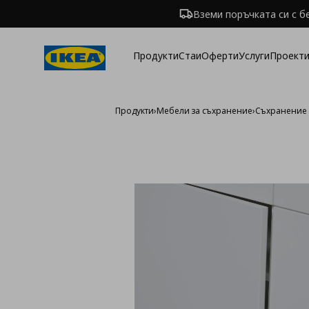
Вземи поръчката си с б
Продукти
Стаи
Оферти
Услуги
Проекти
Продукти
›
Мебели за съхранение
›
Съхранение 