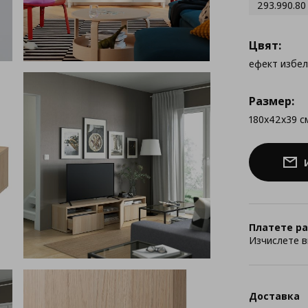
293.990.80
Цвят:
ефект избе
Размер:
180x42x39 с
Платете ра
Изчислете в
Доставка