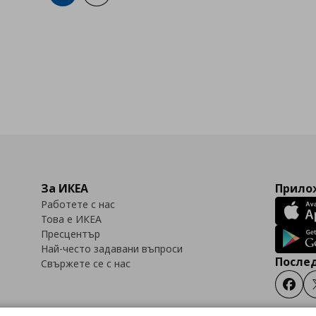
За ИКЕА
Прилож
Работете с нас
Това е ИКЕА
Пресцентър
Най-често задавани въпроси
Послед
Свържете се с нас
Faceb