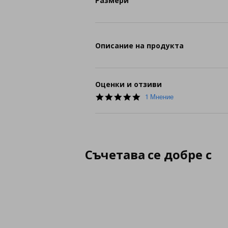
Размери
Описание на продукта
Оценки и отзиви
5.0
1 Мнение
star
rating
Съчетава се добре с