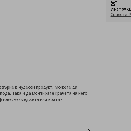
Инструкц
Свалете P
евърне в чудесен продукт. Можете да
пода, така и да монтирате крачета на него,
фтове, чекмеджета или врати -