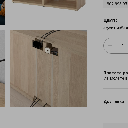
302.998.95
Цвят:
ефект избе
Платете ра
Изчислете в
Доставка