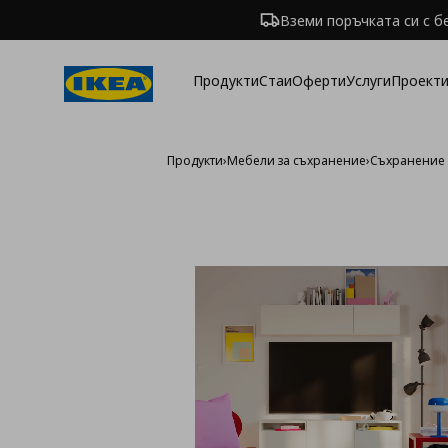
Вземи поръчката си с б
Продукти
Стаи
Оферти
Услуги
Проекти
Продукти
›
Мебели за съхранение
›
Съхранение 