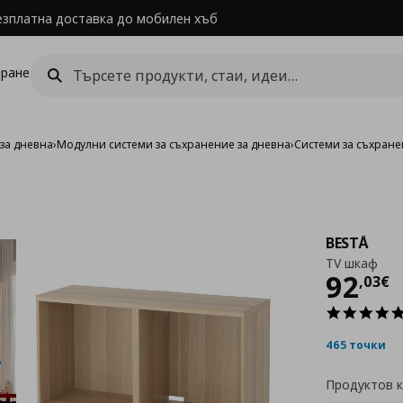
езплатна доставка до мобилен хъб
ране
за дневна
›
Модулни системи за съхранение за дневна
›
Системи за съхране
BESTÅ
TV шкаф
Цен
92
,
03
€
465 точки
Продуктов 