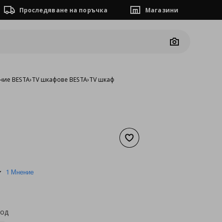
Проследяване на поръчка
Магазини
Camera
ние BESTA
›
TV шкафове BESTA
›
TV шкаф
Добави към списъка с люб
а
92,03 €
5.0
1 Мнение
star
rating
код