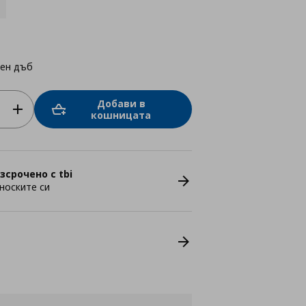
лен дъб
Добави в
кошницата
зсрочено с tbi
носките си