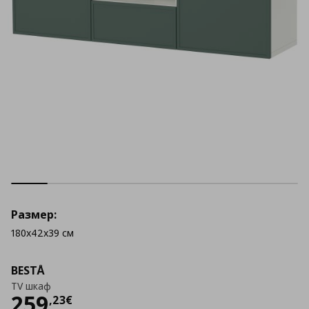
Размер:
180x42x39 см
BESTÅ
TV шкаф
Цена
259,23 €
259
,
23
€