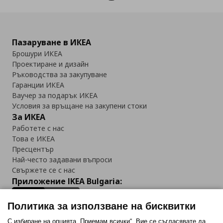
Пазаруване в ИКЕА
Брошури ИКЕА
Проектиране и дизайн
Ръководства за закупуване
Гаранции ИКЕА
Ваучер за подарък ИКЕА
Условия за връщане на закупени стоки
За ИКЕА
Работете с нас
Това е ИКЕА
Пресцентър
Най-често задавани въпроси
Свържете се с нас
Приложение IKEA Bulgaria:
Политика за използване на бисквитки
С избиране на опцията „Приемам всички“, Вие се съгласявате да