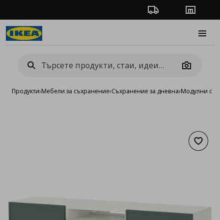
Проследяване на п
Магази
Burge
Camera
Продукти
›
Мебели за съхранение
›
Съхранение за дневна
›
Модулни сист
Добав