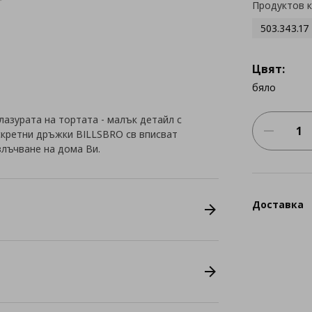
Продуктов 
503.343.17
Цвят:
бяло
лазурата на тортата - малък детайл с
скретни дръжки BILLSBRO св вписват
лъчване на дома Ви.
Доставка