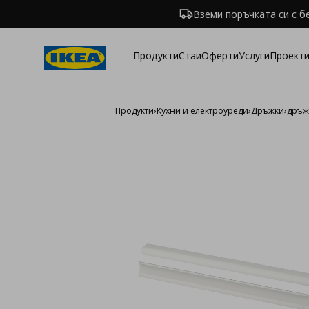
Вземи поръчката си с б
Продукти
Стаи
Оферти
Услуги
Проекти
Продукти
›
Кухни и електроуреди
›
Дръжки
›
дръжк