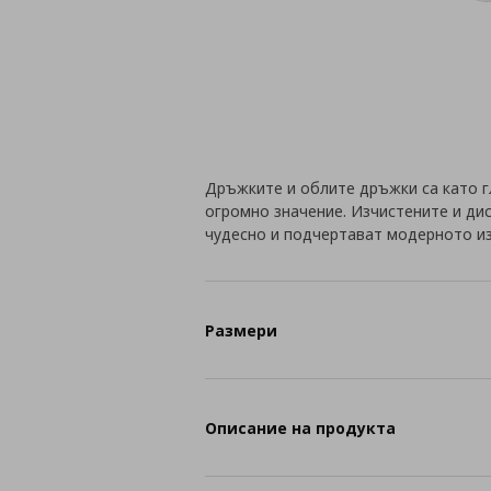
Дръжките и облите дръжки са като г
огромно значение. Изчистените и ди
чудесно и подчертават модерното из
Размери
Описание на продукта