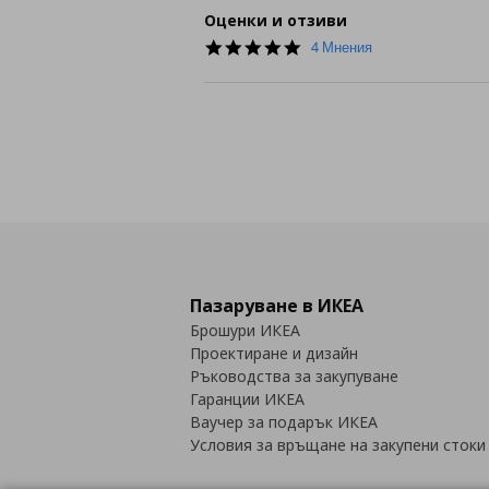
Оценки и отзиви
5.0
4 Мнения
star
rating
Пазаруване в ИКЕА
Брошури ИКЕА
Проектиране и дизайн
Ръководства за закупуване
Гаранции ИКЕА
Ваучер за подарък ИКЕА
Условия за връщане на закупени стоки