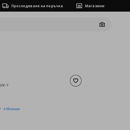
Проследяване на поръчка
Магазини
Camera
Добави към списъка с люб
р/к-т
а
9,71 €
5.0
4 Мнения
star
rating