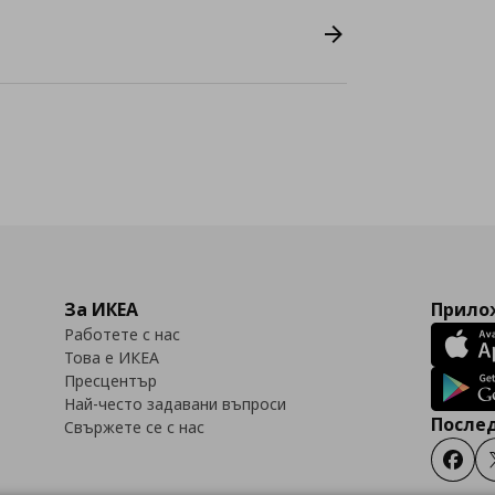
За ИКЕА
Прилож
Работете с нас
Това е ИКЕА
Пресцентър
Най-често задавани въпроси
Послед
Свържете се с нас
Faceb