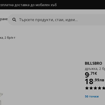
езплатна доставка до мобилен хъб
ране
а, 2 бр/к-т
BILLSBRO
дръжка, 2 б
Цен
9
,
71
€
18
,
99
лв
50 точки