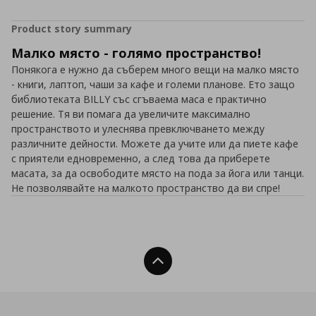
Product story summary
Малко място - голямо пространство!
Понякога е нужно да съберем много вещи на малко място
- книги, лаптоп, чаши за кафе и големи планове. Ето защо
библиотеката BILLY със сгъваема маса е практично
решение. Тя ви помага да увеличите максимално
пространството и улеснява превключването между
различните дейности. Можете да учите или да пиете кафе
с приятели едновременно, а след това да приберете
масата, за да освободите място на пода за йога или танци.
Не позволявайте на малкото пространство да ви спре!
Нагоре