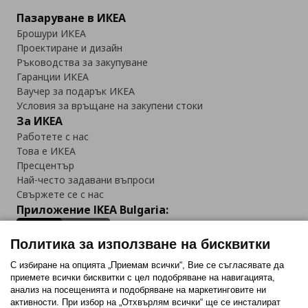
Пазаруване в ИКЕА
Брошури ИКЕА
Проектиране и дизайн
Ръководства за закупуване
Гаранции ИКЕА
Ваучер за подарък ИКЕА
Условия за връщане на закупени стоки
За ИКЕА
Работете с нас
Това е ИКЕА
Пресцентър
Най-често задавани въпроси
Свържете се с нас
Приложение IKEA Bulgaria:
Политика за използване на бисквитки
С избиране на опцията „Приемам всички“, Вие се съгласявате да
приемете всички бисквитки с цел подобряване на навигацията,
Последвайте ни:
анализ на посещенията и подобряване на маркетинговите ни
активности. При избор на „Отхвърлям всички“ ще се инсталират
Facebook
Twitter
Youtube
Pinterest
Instagram