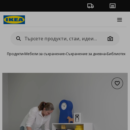
Проследяване на п
Магази
Burge
Camera
Продукти
›
Мебели за съхранение
›
Съхранение за дневна
›
Библиотеки 
Добав