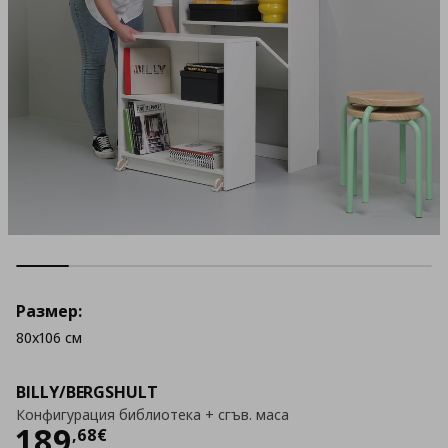
Размер:
80x106 см
BILLY/BERGSHULT
Конфигурация библиотека + сгъв. маса
Цена
189,68 €
189
,
68
€