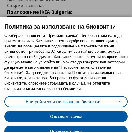
Свържете се с нас
Приложение IKEA Bulgaria:
Политика за използване на бисквитки
С избиране на опцията „Приемам всички“, Вие се съгласявате да
приемете всички бисквитки с цел подобряване на навигацията,
Последвайте ни:
анализ на посещенията и подобряване на маркетинговите ни
активности. При избор на „Отхвърлям всички“ ще се инсталират
Facebook
Twitter
Youtube
Pinterest
Instagram
само строго необходимитe бисквитки, които са нужни за правилното
функциониране на уебсайта ни. Можете да изберете кои категории
да приемете като кликнете на "Настройки за използване на
бисквитки". За да видите пълната ни Политика за използване на
бисквитки, кликнете тук. За правилно функциониране на
бисквитките, опреснете страницата в случай, че оттеглите
съгласието си за използване на бисквитки.
Политика за използване на бисквитки (Cookies)
Избор на настройки за използване на бисквитки
Настройки за използване на бисквитки
Условия за ползване на ikea.bg
Обща политика за личните данни
Политика за защита на личните данни на ikea.bg
Общи условия на програма IKEA Family
Отказвам всички
Политика за защита на лични данни на програма IKEA Family
Приемам всички