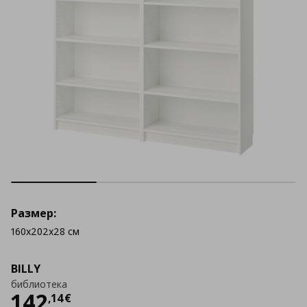
Размер:
160x202x28 см
BILLY
библиотека
Цена
142,14 €
142
,
14
€