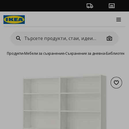
Проследяване на п
Магази
Burge
Camera
Продукти
›
Мебели за съхранение
›
Съхранение за дневна
›
Библиотеки 
Добав