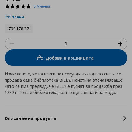
5.0
5 Мнения
star
rating
715 точки
790.178.37
Добави в кошницата
Изчислено е, че на всеки пет секунди някъде по света се
продава една библиотека BILLY. Наистина впечатляващо
като се има предвид, че BILLY е пуснат за продажба през
1979 г. Това е библиотека, която ще е винаги на мода.
Описание на продукта