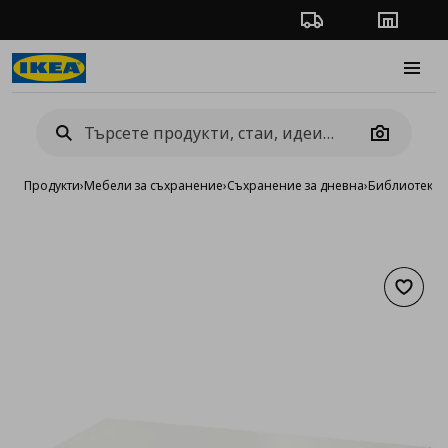
Проследяване на п
Магази
Burge
Camera
Продукти
›
Мебели за съхранение
›
Съхранение за дневна
›
Библиотеки 
Добав