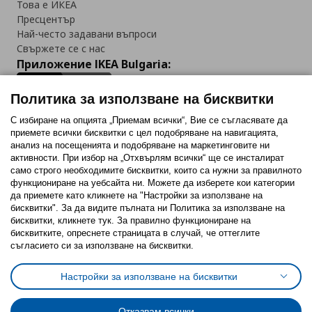
Това е ИКЕА
Пресцентър
Най-често задавани въпроси
Свържете се с нас
Приложение IKEA Bulgaria:
Политика за използване на бисквитки
С избиране на опцията „Приемам всички“, Вие се съгласявате да
приемете всички бисквитки с цел подобряване на навигацията,
Последвайте ни:
анализ на посещенията и подобряване на маркетинговите ни
активности. При избор на „Отхвърлям всички“ ще се инсталират
Facebook
Twitter
Youtube
Pinterest
Instagram
само строго необходимитe бисквитки, които са нужни за правилното
функциониране на уебсайта ни. Можете да изберете кои категории
да приемете като кликнете на "Настройки за използване на
бисквитки". За да видите пълната ни Политика за използване на
бисквитки, кликнете тук. За правилно функциониране на
бисквитките, опреснете страницата в случай, че оттеглите
съгласието си за използване на бисквитки.
Политика за използване на бисквитки (Cookies)
Избор на настройки за използване на бисквитки
Настройки за използване на бисквитки
Условия за ползване на ikea.bg
Обща политика за личните данни
Политика за защита на личните данни на ikea.bg
Общи условия на програма IKEA Family
Отказвам всички