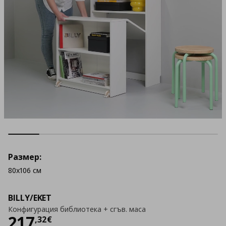
Размер:
80x106 см
BILLY/EKET
Конфигурация библиотека + сгъв. маса
Цена
217,32 €
217
,
32
€