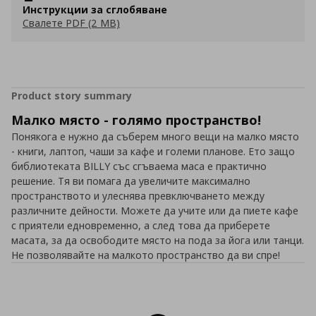
Инструкции за сглобяване
Свалете PDF (2 MB)
Product story summary
Малко място - голямо пространство!
Понякога е нужно да съберем много вещи на малко място
- книги, лаптоп, чаши за кафе и големи планове. Ето защо
библиотеката BILLY със сгъваема маса е практично
решение. Тя ви помага да увеличите максимално
пространството и улеснява превключването между
различните дейности. Можете да учите или да пиете кафе
с приятели едновременно, а след това да приберете
масата, за да освободите място на пода за йога или танци.
Не позволявайте на малкото пространство да ви спре!