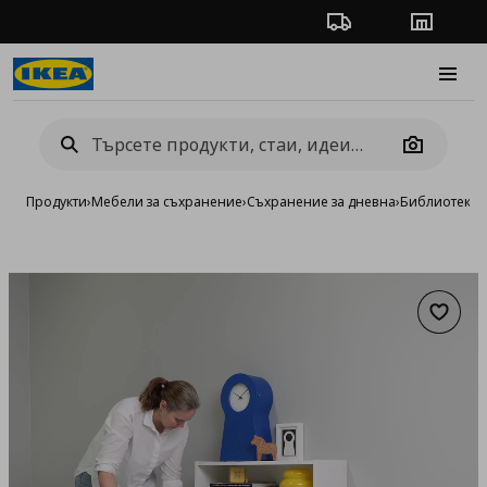
Проследяване на п
Магази
Burge
Camera
Продукти
›
Мебели за съхранение
›
Съхранение за дневна
›
Библиотеки 
Добав