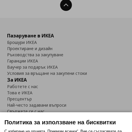
Нагоре
Пазаруване в ИКЕА
Брошури ИКЕА
Проектиране и дизайн
Ръководства за закупуване
Гаранции ИКЕА
Ваучер за подарък ИКЕА
Условия за връщане на закупени стоки
За ИКЕА
Работете с нас
Това е ИКЕА
Пресцентър
Най-често задавани въпроси
Свържете се с нас
Приложение IKEA Bulgaria:
Политика за използване на бисквитки
С избиране на опцията „Приемам всички“, Вие се съгласявате да