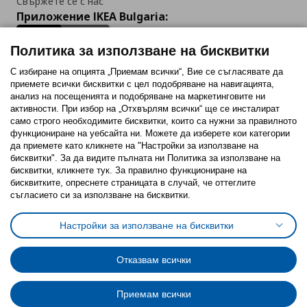
Свържете се с нас
Приложение IKEA Bulgaria:
Политика за използване на бисквитки
С избиране на опцията „Приемам всички“, Вие се съгласявате да
приемете всички бисквитки с цел подобряване на навигацията,
Последвайте ни:
анализ на посещенията и подобряване на маркетинговите ни
активности. При избор на „Отхвърлям всички“ ще се инсталират
Facebook
Twitter
Youtube
Pinterest
Instagram
само строго необходимитe бисквитки, които са нужни за правилното
функциониране на уебсайта ни. Можете да изберете кои категории
да приемете като кликнете на "Настройки за използване на
бисквитки". За да видите пълната ни Политика за използване на
бисквитки, кликнете тук. За правилно функциониране на
бисквитките, опреснете страницата в случай, че оттеглите
съгласието си за използване на бисквитки.
Политика за използване на бисквитки (Cookies)
Избор на настройки за използване на бисквитки
Настройки за използване на бисквитки
Условия за ползване на ikea.bg
Обща политика за личните данни
Политика за защита на личните данни на ikea.bg
Общи условия на програма IKEA Family
Отказвам всички
Политика за защита на лични данни на програма IKEA Family
Приемам всички