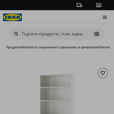
Проследяване на п
Магази
Burge
Camera
Продукти
›
Мебели за съхранение
›
Съхранение за дневна
›
Библиотеки 
Добав