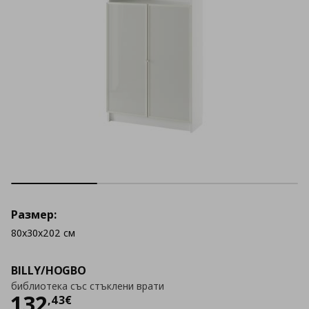
Размер:
80x30x202 см
BILLY/HOGBO
библиотека със стъклени врати
Цена
132,43 €
132
,
43
€