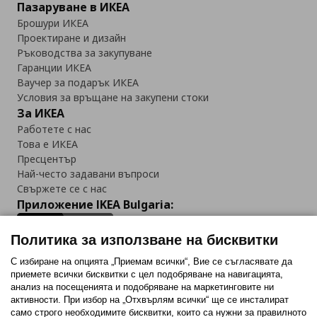
Пазаруване в ИКЕА
Брошури ИКЕА
Проектиране и дизайн
Ръководства за закупуване
Гаранции ИКЕА
Ваучер за подарък ИКЕА
Условия за връщане на закупени стоки
За ИКЕА
Работете с нас
Това е ИКЕА
Пресцентър
Най-често задавани въпроси
Свържете се с нас
Приложение IKEA Bulgaria:
Политика за използване на бисквитки
С избиране на опцията „Приемам всички“, Вие се съгласявате да
приемете всички бисквитки с цел подобряване на навигацията,
Последвайте ни:
анализ на посещенията и подобряване на маркетинговите ни
активности. При избор на „Отхвърлям всички“ ще се инсталират
Facebook
Twitter
Youtube
Pinterest
Instagram
само строго необходимитe бисквитки, които са нужни за правилното