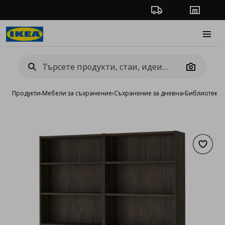
Проследяване на п
Магази
Burge
Camera
Продукти
›
Мебели за съхранение
›
Съхранение за дневна
›
Библиотеки 
Добав