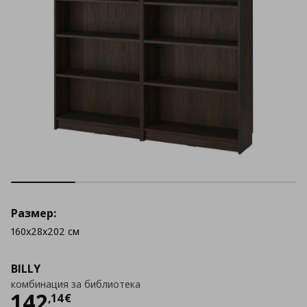
Размер:
160x28x202 см
BILLY
комбинация за библиотека
Цена
142,14 €
142
,
14
€