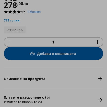
278
,
00
лв
4.0
1 Мнение
star
rating
715 точки
795.818.16
Добави в кошницата
Описание на продукта
Платете разсрочено с tbi
Изчислете вноските си