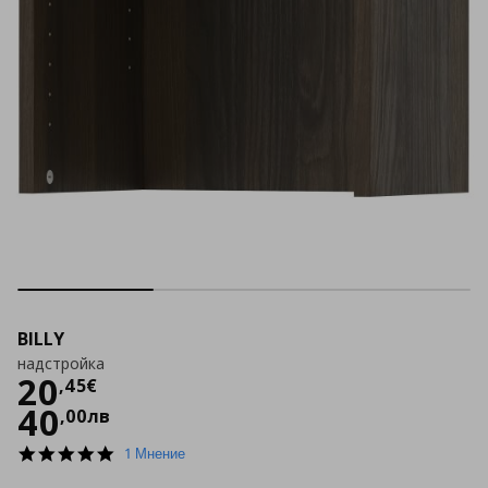
BILLY
надстройка
Цена
20,45 €
20
,
45
€
40
,
00
лв
5.0
1 Мнение
star