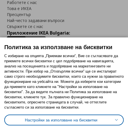
Работете с нас
Това е ИКЕА
Пресцентър
Най-често задавани въпроси
Свържете се с нас
Приложение IKEA Bulgaria:
Политика за използване на бисквитки
С избиране на опцията „Приемам всички“, Вие се съгласявате да
приемете всички бисквитки с цел подобряване на навигацията,
Последвайте ни:
анализ на посещенията и подобряване на маркетинговите ни
активности. При избор на „Отхвърлям всички“ ще се инсталират
Facebook
Twitter
Youtube
Pinterest
Instagram
само строго необходимитe бисквитки, които са нужни за правилното
функциониране на уебсайта ни. Можете да изберете кои категории
да приемете като кликнете на "Настройки за използване на
бисквитки". За да видите пълната ни Политика за използване на
бисквитки, кликнете тук. За правилно функциониране на
бисквитките, опреснете страницата в случай, че оттеглите
съгласието си за използване на бисквитки.
Политика за използване на бисквитки (Cookies)
Избор на настройки за използване на бисквитки
Настройки за използване на бисквитки
Условия за ползване на ikea.bg
Обща политика за личните данни
Политика за защита на личните данни на ikea.bg