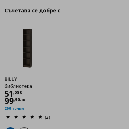
Съчетава се добре с
BILLY
библиотека
Цена
51,08 €
51
,
08
€
99
,
90
лв
260 точки
(2)