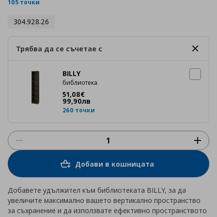
rating
105 точки
304.928.26
Трябва да се съчетае с
BILLY
библиотека
Цена
51,08 €
51
,
08
€
99
,
90
лв
260 точки
Добави в кошницата
Добавете удължител към библиотеката BILLY, за да
увеличите максимално вашето вертикално пространство
за съхранение и да използвате ефективно пространството