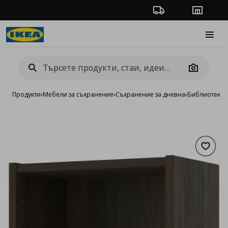
Проследяване на п
Магази
Burge
Camera
Продукти
›
Мебели за съхранение
›
Съхранение за дневна
›
Библиотеки 
Добав