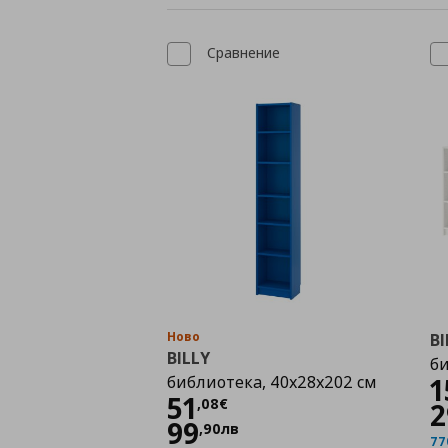
Сравнение
Ново
BI
BILLY
б
библиотека, 40x28x202 см
1
Цена
51,08 €
51
,
08
€
2
99
,
90
лв
77