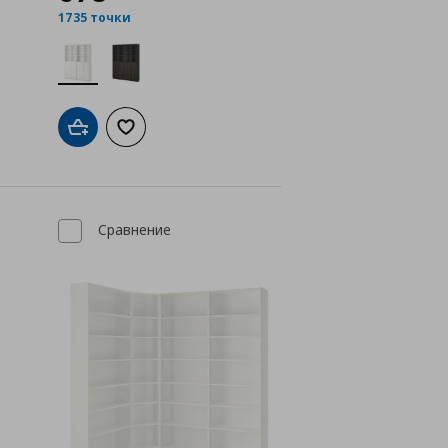
1735 точки
а с любими
Добави в кошницата
Добави към списъка с любими
Сравнение