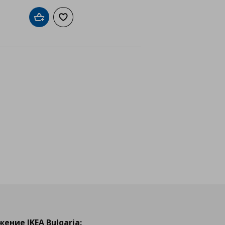
Добави в кошницата
Добави към списъка с любими
айн
ение IKEA Bulgaria: