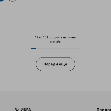
12 от 101 продукта налични
онлайн
12 от 101 продукта налични онл
Progress:
Зареди още
За ИКЕА
Прилож