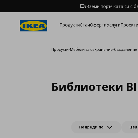
Вземи поръчката си с б
Продукти
Стаи
Оферти
Услуги
Проекти
Продукти
›
Мебели за съхранение
›
Съхранение 
Библиотеки BI
Подреди по
Цвя