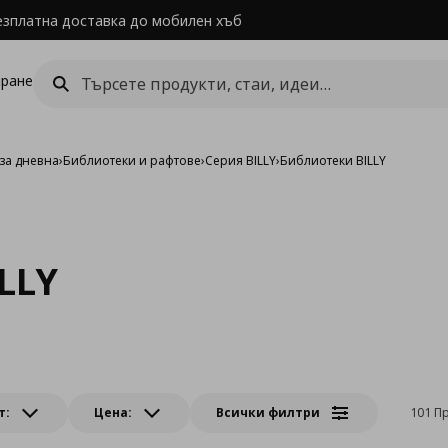
езплатна доставка до мобилен хъб
ране
за дневна
›
Библиотеки и рафтове
›
Серия BILLY
›
Библиотеки BILLY
LLY
т:
Цена:
Всички филтри
101 П