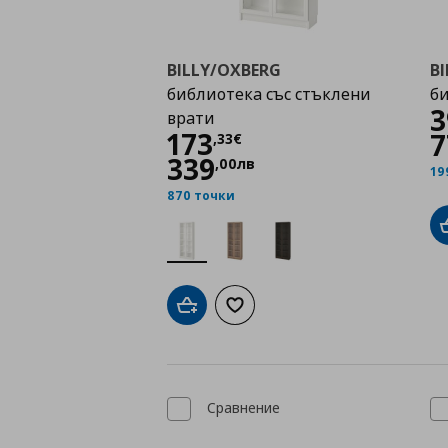
BILLY/OXBERG
B
библиотека със стъклени
б
3
врати
Цена
173,33 €
173
7
,
33
€
339
,
00
лв
19
870 точки
Добави в кошницата
Добави към списъка с любими
Сравнение