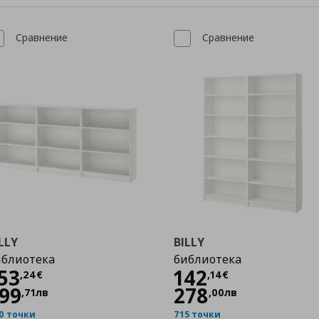
Сравнение
Сравнение
LLY
BILLY
иблиотека
библиотека
Цена
153,24 €
Цена
142,14 €
53
142
,
24
€
,
14
€
99
278
,
71
лв
,
00
лв
0 точки
715 точки