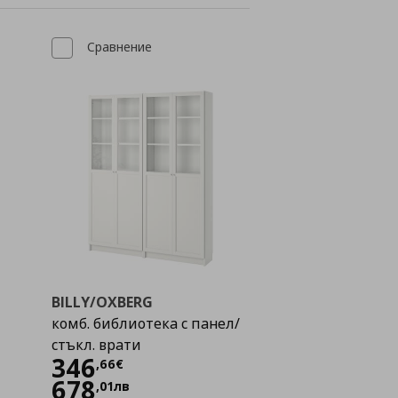
Сравнение
BILLY/OXBERG
комб. библиотека с панел/
стъкл. врати
Цена
346,66 €
346
,
66
€
678
,
01
лв