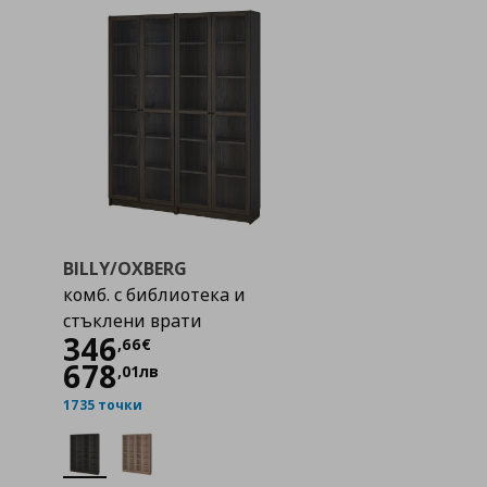
BILLY/OXBERG
комб. с библиотека и
стъклени врати
Цена
346,66 €
346
,
66
€
678
,
01
лв
1735 точки
а с любими