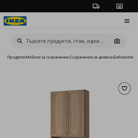
Проследяване на п
Магази
Burge
Camera
Продукти
›
Мебели за съхранение
›
Съхранение за дневна
›
Библиотеки 
Добав