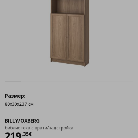
Размер:
80x30x237 см
BILLY/OXBERG
библиотека с врати/надстройка
Цена
219,35 €
219
,
35
€