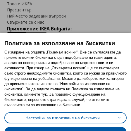
Това е ИКЕА
Пресцентър
Най-често задавани въпроси
Свържете се с нас
Приложение IKEA Bulgaria:
Политика за използване на бисквитки
С избиране на опцията „Приемам всички“, Вие се съгласявате да
приемете всички бисквитки с цел подобряване на навигацията,
Последвайте ни:
анализ на посещенията и подобряване на маркетинговите ни
активности. При избор на „Отхвърлям всички“ ще се инсталират
Facebook
Twitter
Youtube
Pinterest
Instagram
само строго необходимитe бисквитки, които са нужни за правилното
функциониране на уебсайта ни. Можете да изберете кои категории
да приемете като кликнете на "Настройки за използване на
бисквитки". За да видите пълната ни Политика за използване на
бисквитки, кликнете тук. За правилно функциониране на
бисквитките, опреснете страницата в случай, че оттеглите
съгласието си за използване на бисквитки.
Политика за използване на бисквитки (Cookies)
Избор на настройки за използване на бисквитки
Настройки за използване на бисквитки
Условия за ползване на ikea.bg
Обща политика за личните данни
Политика за защита на личните данни на ikea.bg
Общи условия на програма IKEA Family